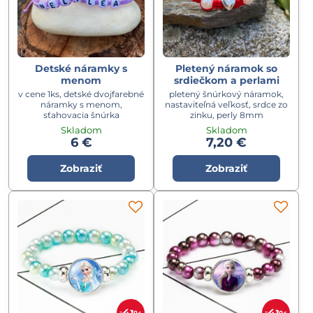
Detské náramky s
Pletený náramok so
menom
srdiečkom a perlami
v cene 1ks, detské dvojfarebné
pletený šnúrkový náramok,
náramky s menom,
nastaviteľná veľkosť, srdce zo
sťahovacia šnúrka
zinku, perly 8mm
Skladom
Skladom
6 €
7,20 €
Zobraziť
Zobraziť