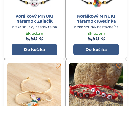
Korálkový MIYUKI
Korálkový MIYUKI
náramok Zajačik
náramok Kvetinka
dĺžka šnúrky nastaviteľná
dĺžka šnúrky nastaviteľná
Skladom
Skladom
5,50 €
5,50 €
Do košíka
Do košíka
MIYUKI náramok Motýlik
Červené náramky pre
deti s menom
dĺžka do cca 23cm, rozmer
motýlika 2,4 x 2,2cm,
v cene 1ks - červený sťahovací