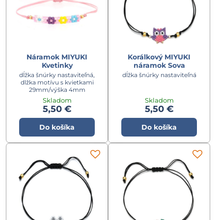
Náramok MIYUKI
Korálkový MIYUKI
Kvetinky
náramok Sova
dĺžka šnúrky nastaviteľná,
dĺžka šnúrky nastaviteľná
dlžka motívu s kvietkami
29mm/výška 4mm
Skladom
Skladom
5,50 €
5,50 €
Do košíka
Do košíka