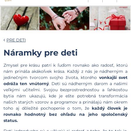
PRE DETI
Náramky pre deti
Zmysel pre krásu patrí k ľuďom rovnako ako radosť, ktorú
nám prináša akákoľvek krása. Každý z nás je nádherným a
jedinečným tvorcom svojho života, ktorého
vonkajší svet
odráža ten vnútorný
. Deti sú nádherným darom a našimi
veľkými učiteľmi. Svojou bezprostrednosťou a ľahkosťou
bytia nám ukazujú, kde je ešte potrebná transformácia
našich starých vzorov a programov a prinášajú nám okrem
toho aj dôležité pochopenie o tom, že
každý človek je
rovnako hodnotný bez ohľadu na jeho spoločenský
status.
Deti jednoducho sú a užívajú si radosť z toho, že to tak je.