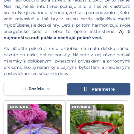
Naši najmenší intuitívne poznajú silu a liečivé vlastnosti
kruhu. Nie je žiadnou náhodou, že hra s pomenovaním „Kolo-
kolo mlynské" a iné hry v kruhu patria odjakživa medzi
najobľúbenejšie detské hry. Deti si pritom harmonizujú svoje
energetické pole a robia to úplne inštinktívne.
Aj tí
najmenší sa radi páčia a oceňujú pekné veci.
Ak hľadáte peknú a milú ozdôbku na malú detskú rúčku,
nazrite do našej online ponuky. Nájdete v nej rôzne detské
náramky s obľúbenými zvieracími príveskami a prírodnými
prvkami, ako aj náramky s bájnymi bytosťami a modernými
postavičkami zo súčasnej doby.
Pozícia
Parametre
NOVINKA
NOVINKA