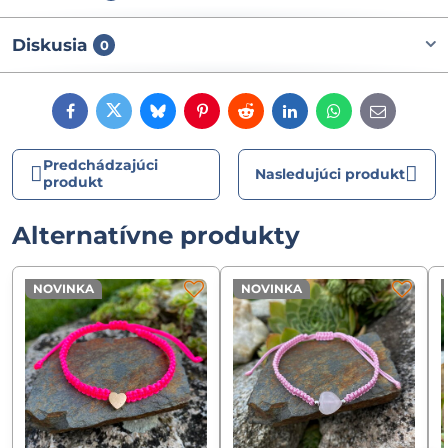
Diskusia
0
Facebook
Twitter
Bluesky
Pinterest
Reddit
LinkedIn
WhatsApp
E-
mail
Predchádzajúci
Nasledujúci produkt
produkt
Alternatívne produkty
NOVINKA
NOVINKA