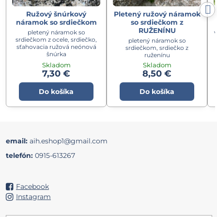
Ružový šnúrkový
Pletený ružový náramok
náramok so srdiečkom
so srdiečkom z
RUŽENÍNU
pletený náramok so
v
srdiečkom z ocele, srdiečko,
pletený náramok so
sťahovacia ružová neónová
srdiečkom, srdiečko z
šnúrka
ruženínu
Skladom
Skladom
7,30 €
8,50 €
Do košíka
Do košíka
email:
aih.eshop1@gmail.com
telefón:
0915-613267
Facebook
Instagram