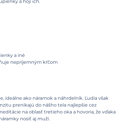
pienky a hojí ich.
ienky a iné
raňuje nepríjemným kŕčom
le, ideálne ako náramok a náhrdelník. Ľudia však
nzitu prenikajú do nášho tela najlepšie cez
meditácie na oblasť tretieho oka a hovoria, že vďaka
áramky nosiť aj muži.