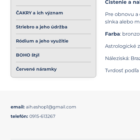
Čistenie a na
ČAKRY a ich význam
Pre obnovu a 
slnka alebo m
Striebro a jeho údržba
Farba
: bronzo
Ródium a jeho využitie
Astrologické
BOHO štýl
Náleziská: Bra
Červené náramky
Tvrdosť podľa
email:
aih.eshop1@gmail.com
telefón:
0915-613267