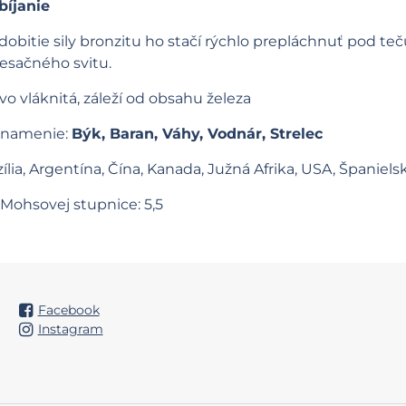
bíjanie
dobitie sily bronzitu ho stačí rýchlo prepláchnuť pod t
esačného svitu.
vo vláknitá, záleží od obsahu železa
 znamenie:
Býk, Baran, Váhy, Vodnár, Strelec
zília, Argentína, Čína, Kanada, Južná Afrika, USA, Španiels
 Mohsovej stupnice: 5,5
Facebook
Instagram