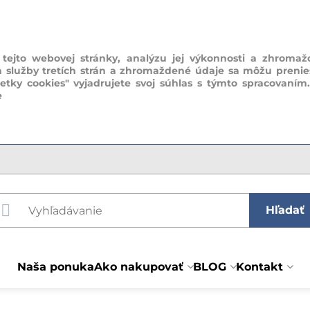
ejto webovej stránky, analýzu jej výkonnosti a zhromaž
a služby tretích strán a zhromaždené údaje sa môžu prenie
šetky cookies" vyjadrujete svoj súhlas s týmto spracovaním
e
Hľadať
Naša ponuka
Ako nakupovať
BLOG
Kontakt