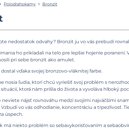
Polodrahokamy
Bronzit
t
vote nedostatok odvahy? Bronzit ju vo vás prebudí rovnako
Rimania ho prikladali na telo pre lepšie hojenie poranení. 
sili pri sebe bronzit ako amulet.
ostal vďaka svojej bronzovo-vláknitej farbe.
ebe nosia ľudia, ktorí chcú vyriešiť svoj problém s nero
 situácií, ktorá nám prišla do života a vyvoláva hlboký poc
e neviete nájsť rovnováhu medzi svojimi najväčšími sna
 Vzbudí vo vás odhodlanie, koncentráciu a trpezlivosť. 
za úspech.
 ak má niekto problém so sebavykorisťovaním a sebaobv