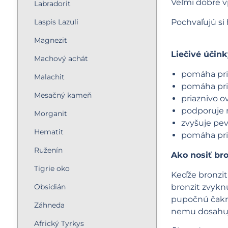
Veľmi dobre v
Labradorit
Laspis Lazuli
Pochvaľujú si 
Magnezit
Liečivé účin
Machový achát
pomáha pri
Malachit
pomáha pri
Mesačný kameň
priaznivo o
podporuje 
Morganit
zvyšuje pev
Hematit
pomáha pri
Ruženín
Ako nosiť bro
Tigrie oko
Keďže bronzit 
Obsidián
bronzit zvyknú
pupočnú čakru 
Záhneda
nemu dosahujú
Africký Tyrkys