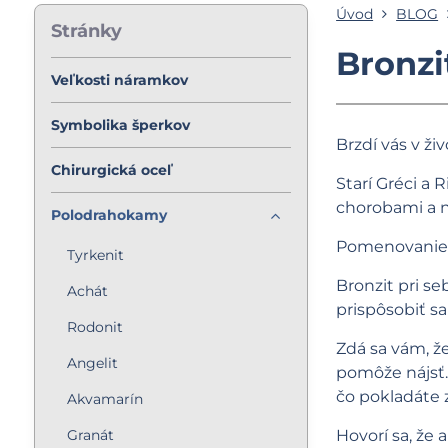
Úvod
BLOG
Stránky
Bronzi
Veľkosti náramkov
Symbolika šperkov
Brzdí vás v ži
Chirurgická oceľ
Starí Gréci a 
chorobami a no
Polodrahokamy
Pomenovanie d
Tyrkenit
Bronzit pri s
Achát
prispôsobiť sa
Rodonit
Zdá sa vám, ž
Angelit
pomôže nájsť.
čo pokladáte 
Akvamarín
Granát
Hovorí sa, že