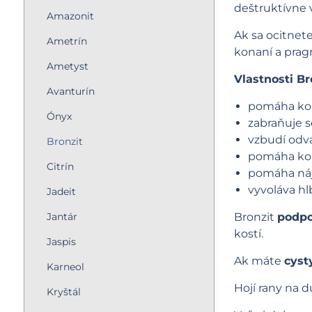
deštruktívne 
Amazonit
Ak sa ocitnet
Ametrín
konaní a prag
Ametyst
Vlastnosti Br
Avanturín
pomáha ko
Ónyx
zabraňuje 
vzbudí odv
Bronzit
pomáha konc
Citrín
pomáha náj
vyvoláva hl
Jadeit
Jantár
Bronzit
podpo
kostí.
Jaspis
Ak máte
cyst
Karneol
Hojí rany na d
Kryštál