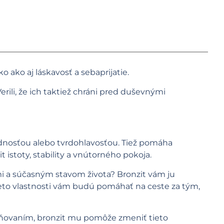
 ako aj láskavosť a sebaprijatie.
Verili, že ich taktiež chráni pred duševnými
zhodnosťou alebo tvrdohlavosťou. Tiež pomáha
it istoty, stability a vnútorného pokoja.
mi a súčasným stavom života? Bronzit vám ju
Tieto vlastnosti vám budú pomáhať na ceste za tým,
iňovaním, bronzit mu pomôže zmeniť tieto