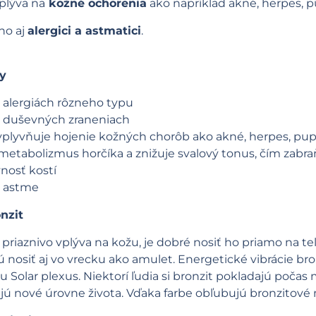
plýva na
kožné ochorenia
ako napríklad akné, herpes, pu
ho aj
alergici a astmatici
.
ky
 alergiách rôzneho typu
 duševných zraneniach
vplyvňuje hojenie kožných chorôb ako akné, herpes, pup
metabolizmus horčíka a znižuje svalový tonus, čím zab
nosť kostí
 astme
nzit
priaznivo vplýva na kožu, je dobré nosiť ho priamo na te
 nosiť aj vo vrecku ako amulet. Energetické vibrácie bro
Solar plexus. Niektorí ľudia si bronzit pokladajú počas 
 nové úrovne života. Vďaka farbe obľubujú bronzitové n