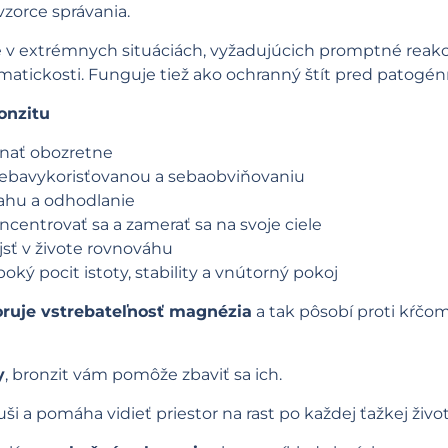
vzorce správania.
e v extrémnych situáciách, vyžadujúcich promptné rea
matickosti. Funguje tiež ako ochranný štít pred patogén
onzitu
nať obozretne
sebavykorisťovanou a sebaobviňovaniu
ahu a odhodlanie
entrovať sa a zamerať sa na svoje ciele
sť v živote rovnováhu
boký pocit istoty, stability a vnútorný pokoj
ruje vstrebateľnosť magnézia
a tak pôsobí proti kŕčom
y
, bronzit vám pomôže zbaviť sa ich.
uši a pomáha vidieť priestor na rast po každej ťažkej životn