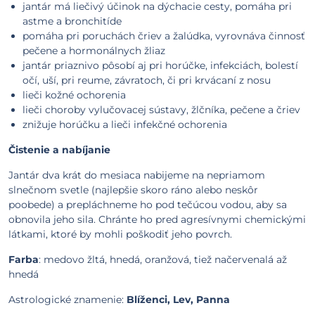
jantár má liečivý účinok na dýchacie cesty, pomáha pri
astme a bronchitíde
pomáha pri poruchách čriev a žalúdka, vyrovnáva činnosť
pečene a hormonálnych žliaz
jantár priaznivo pôsobí aj pri horúčke, infekciách, bolestí
očí, uší, pri reume, závratoch, či pri krvácaní z nosu
lieči kožné ochorenia
lieči choroby vylučovacej sústavy, žlčníka, pečene a čriev
znižuje horúčku a lieči infekčné ochorenia
Čistenie a nabíjanie
Jantár dva krát do mesiaca nabijeme na nepriamom
slnečnom svetle (najlepšie skoro ráno alebo neskôr
poobede) a prepláchneme ho pod tečúcou vodou, aby sa
obnovila jeho sila. Chránte ho pred agresívnymi chemickými
látkami, ktoré by mohli poškodiť jeho povrch.
Farba
: medovo žltá, hnedá, oranžová, tiež načervenalá až
hnedá
Astrologické znamenie:
Blíženci, Lev, Panna