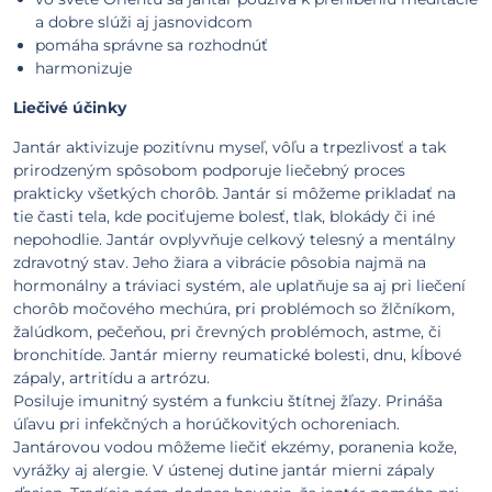
a dobre slúži aj jasnovidcom
pomáha správne sa rozhodnúť
harmonizuje
Liečivé účinky
Jantár aktivizuje pozitívnu myseľ, vôľu a trpezlivosť a tak
prirodzeným spôsobom podporuje liečebný proces
prakticky všetkých chorôb. Jantár si môžeme prikladať na
tie časti tela, kde pociťujeme bolesť, tlak, blokády či iné
nepohodlie. Jantár ovplyvňuje celkový telesný a mentálny
zdravotný stav. Jeho žiara a vibrácie pôsobia najmä na
hormonálny a tráviaci systém, ale uplatňuje sa aj pri liečení
chorôb močového mechúra, pri problémoch so žlčníkom,
žalúdkom, pečeňou, pri črevných problémoch, astme, či
bronchitíde. Jantár mierny reumatické bolesti, dnu, kĺbové
zápaly, artritídu a artrózu.
Posiluje imunitný systém a funkciu štítnej žľazy. Prináša
úľavu pri infekčných a horúčkovitých ochoreniach.
Jantárovou vodou môžeme liečiť ekzémy, poranenia kože,
vyrážky aj alergie. V ústenej dutine jantár mierni zápaly