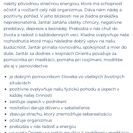
nabitý pôvodnou slnečnou energiou, ktorá má schopnosť
očistiť a rozžiariť celý náš organizmus. Dáva nám nádej a
pozitívny pohľad. V jeho blízkosti nie je žiadna prekážka
neprekonatelná. Jantár zaháňa všetky chmúry, negatívne
predstavy, depresie a beznádej. Prebúdza v nás chuť do
života a radosť o každodenných vecí. Kladne ovplyvňuje naše
rozhodnutia ktoré majú následne dobrý vplyv na našu
budúcnosť. Jantár prináša rovnováhu, spokojnosť a mier do
duše. Jantár sa dodnes v krajinách Orientu považuje za
pomocníka pri meditácií, pomáha pri rozjímaní, modlitbe
ale aj v jasnovidectve.
je dobrým pomocníkom človeka vo všetkých životných
situáciách
pozitívne ovplyvňuje našu fyzickú pohodu a úspech v
každej našej činnosti
zaisťuje úspech v podnikaní
nositeľovi daruje dôveru v sebaliečenie
zbavuje strachu, ktorý znemožňuje sebarealizáciu
očisťuje organizmus
prebúdza v nás radosť a energiu
vo svete Orientu sa jantár používa k prehĺbeniu meditácie