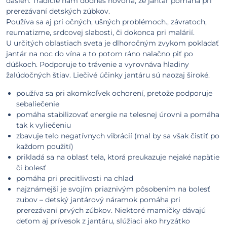
ďasien. Tradície nám dodnes hovoria, že jantár pomáha pri
prerezávaní detských zúbkov.
Používa sa aj pri očných, ušných problémoch., závratoch,
reumatizme, srdcovej slabosti, či dokonca pri malárií.
U určitých oblastiach sveta je dlhoročným zvykom pokladať
jantár na noc do vína a to potom ráno nalačno piť po
dúškoch. Podporuje to trávenie a vyrovnáva hladiny
žalúdočných štiav. Liečivé účinky jantáru sú naozaj široké.
používa sa pri akomkoľvek ochorení, pretože podporuje
sebaliečenie
pomáha stabilizovať energie na telesnej úrovni a pomáha
tak k vyliečeniu
zbavuje telo negatívnych vibrácií (mal by sa však čistiť po
každom použití)
prikladá sa na oblasť tela, ktorá preukazuje nejaké napätie
či bolesť
pomáha pri precitlivosti na chlad
najznámejší je svojím priaznivým pôsobením na bolesť
zubov – detský jantárový náramok pomáha pri
prerezávaní prvých zúbkov. Niektoré mamičky dávajú
deťom aj prívesok z jantáru, slúžiaci ako hryzátko