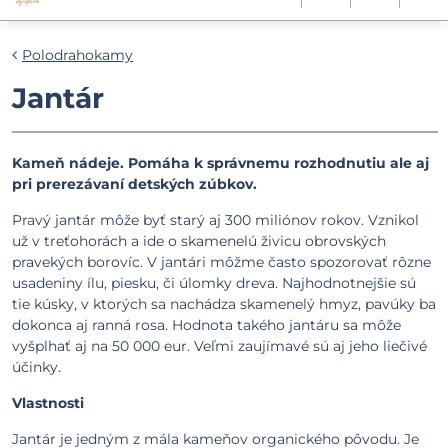
Polodrahokamy
Jantár
Kameň nádeje. Pomáha k správnemu rozhodnutiu ale aj
pri prerezávaní detských zúbkov.
Pravý jantár môže byť starý aj 300 miliónov rokov. Vznikol
už v treťohorách a ide o skamenelú živicu obrovských
pravekých borovíc. V jantári môžme často spozorovať rôzne
usadeniny ílu, piesku, či úlomky dreva. Najhodnotnejšie sú
tie kúsky, v ktorých sa nachádza skamenelý hmyz, pavúky ba
dokonca aj ranná rosa. Hodnota takého jantáru sa môže
vyšplhať aj na 50 000 eur. Veľmi zaujímavé sú aj jeho liečivé
účinky.
Vlastnosti
Jantár je jedným z mála kameňov organického pôvodu. Je