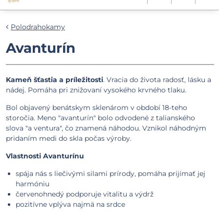
Polodrahokamy
Avanturín
Kameň šťastia a príležitosti
. Vracia do života radosť, lásku a
nádej. Pomáha pri znižovaní vysokého krvného tlaku.
Bol objavený benátskym sklenárom v období 18-teho
storočia. Meno "avanturín" bolo odvodené z talianského
slova "a ventura", čo znamená náhodou. Vznikol náhodným
pridaním medi do skla počas výroby.
Vlastnosti Avanturínu
spája nás s liečivými silami prírody, pomáha prijímať jej
harmóniu
červenohnedý podporuje vitalitu a výdrž
pozitívne vplýva najmä na srdce