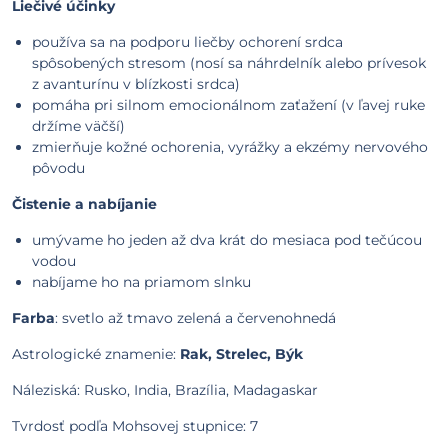
Liečivé účinky
používa sa na podporu liečby ochorení srdca
spôsobených stresom (nosí sa náhrdelník alebo prívesok
z avanturínu v blízkosti srdca)
pomáha pri silnom emocionálnom zaťažení (v ľavej ruke
držíme väčší)
zmierňuje kožné ochorenia, vyrážky a ekzémy nervového
pôvodu
Čistenie a nabíjanie
umývame ho jeden až dva krát do mesiaca pod tečúcou
vodou
nabíjame ho na priamom slnku
Farba
: svetlo až tmavo zelená a červenohnedá
Astrologické znamenie:
Rak, Strelec, Býk
Náleziská: Rusko, India, Brazília, Madagaskar
Tvrdosť podľa Mohsovej stupnice: 7