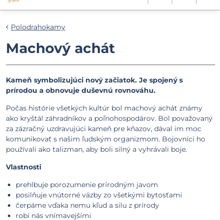
Polodrahokamy
Machový achát
Kameň symbolizujúci nový začiatok. Je spojený s
prírodou a obnovuje duševnú rovnováhu.
Počas histórie všetkých kultúr bol machový achát známy
ako kryštál záhradníkov a poľnohospodárov. Bol považovaný
za zázračný uzdravujúci kameň pre kňazov, dával im moc
komunikovať s našim ľudským organizmom. Bojovníci ho
používali ako talizman, aby boli silný a vyhrávali boje.
Vlastnosti
prehlbuje porozumenie prírodným javom
posilňuje vnútorné väzby zo všetkými bytosťami
čerpáme vďaka nemu kľud a silu z prírody
robí nás vnímavejšími