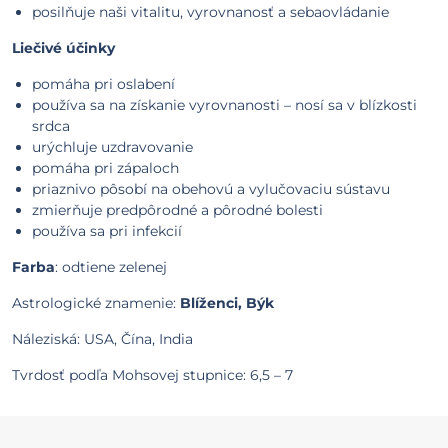
posilňuje naši vitalitu, vyrovnanosť a sebaovládanie
Liečivé účinky
pomáha pri oslabení
používa sa na získanie vyrovnanosti – nosí sa v blízkosti
srdca
urýchluje uzdravovanie
pomáha pri zápaloch
priaznivo pôsobí na obehovú a vylučovaciu sústavu
zmierňuje predpôrodné a pôrodné bolesti
používa sa pri infekcií
Farba
: odtiene zelenej
Astrologické znamenie:
Blíženci, Býk
Náleziská: USA, Čína, India
Tvrdosť podľa Mohsovej stupnice: 6,5 – 7