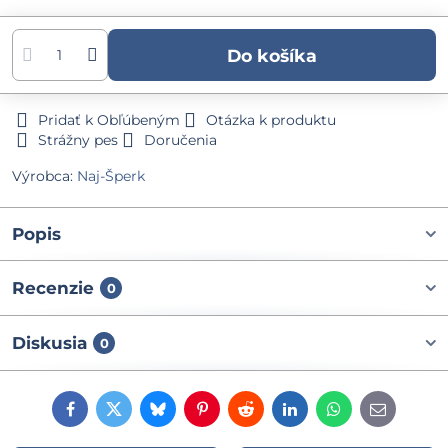
Do košíka
Pridať k Obľúbeným
Otázka k produktu
Strážny pes
Doručenia
Výrobca:
Naj-Šperk
Popis
Recenzie
0
Diskusia
0
Facebook
Twitter
Bluesky
Pinterest
Reddit
LinkedIn
WhatsApp
E-
mail