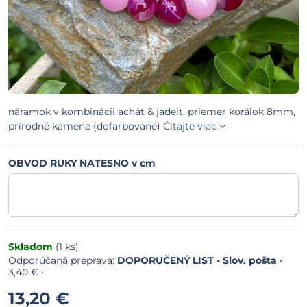
náramok v kombinácii achát & jadeit, priemer korálok 8mm,
prírodné kamene (dofarbované)
Čítajte viac
OBVOD RUKY NATESNO v cm
Skladom
(
1
ks)
DOPORUČENÝ LIST - Slov. pošta
•
3,40 €
•
13,20 €