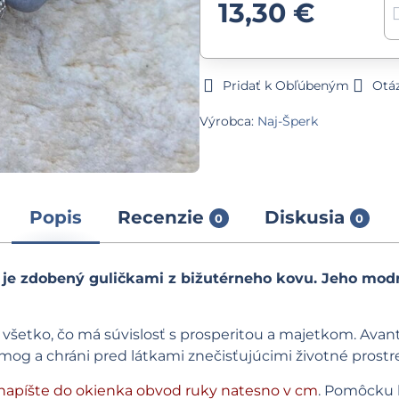
13,30 €
Pridať k Obľúbeným
Otá
Výrobca:
Naj-Šperk
Popis
Recenzie
Diskusia
0
0
je zdobený guličkami z bižutérneho kovu. Jeho mod
všetko, čo má súvislosť s prosperitou a majetkom. Avan
mog a chráni pred látkami znečisťujúcimi životné prostr
napíšte do okienka obvod ruky natesno v cm
. Pomôcku 