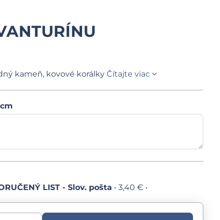
AVANTURÍNU
odný kameň, kovové korálky
Čítajte viac
 cm
RUČENÝ LIST - Slov. pošta
•
3,40 €
•