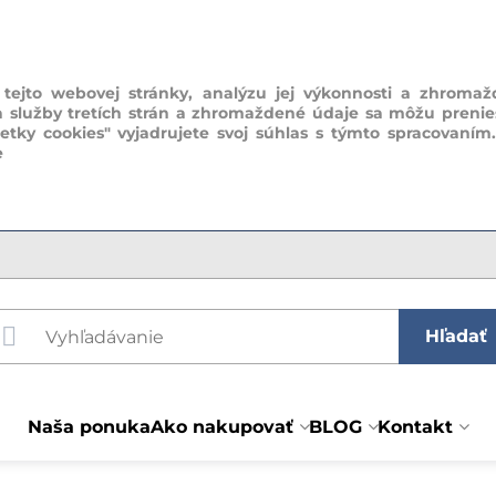
ejto webovej stránky, analýzu jej výkonnosti a zhromaž
a služby tretích strán a zhromaždené údaje sa môžu prenie
šetky cookies" vyjadrujete svoj súhlas s týmto spracovaním
e
Hľadať
Naša ponuka
Ako nakupovať
BLOG
Kontakt