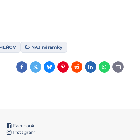
AMEŇOV
NAJ náramky
Facebook
Twitter
Bluesky
Pinterest
Reddit
LinkedIn
WhatsApp
E-
mail
Facebook
Instagram