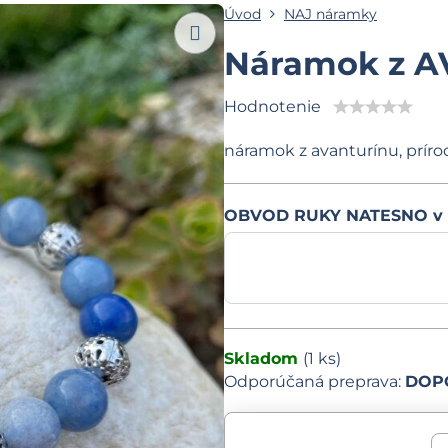
Úvod
NAJ náramky
Náramok z 
Hodnotenie
náramok z avanturínu, prír
OBVOD RUKY NATESNO v
Skladom
(
1
ks)
DOPO