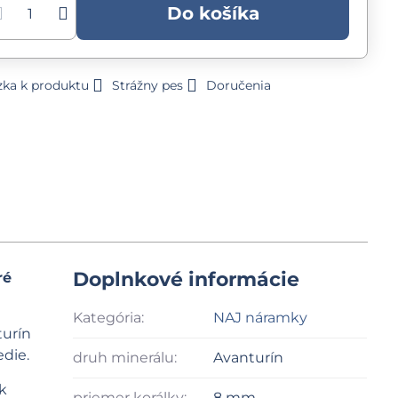
Do košíka
zka k produktu
Strážny pes
Doručenia
Doplnkové informácie
ré
Kategória:
NAJ náramky
turín
edie.
druh minerálu:
Avanturín
k
priemer korálky:
8 mm