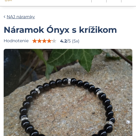
NAJ náramky
Náramok Ónyx s krížikom
Hodnotenie
4.2
/
5
(
5
x)