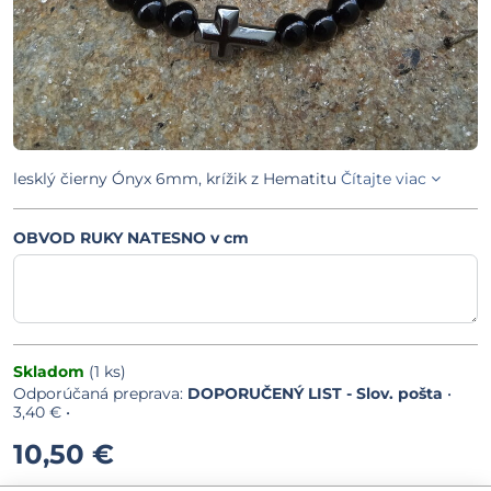
lesklý čierny Ónyx 6mm, krížik z Hematitu
Čítajte viac
OBVOD RUKY NATESNO v cm
Skladom
(
1
ks)
DOPORUČENÝ LIST - Slov. pošta
•
3,40 €
•
10,50 €