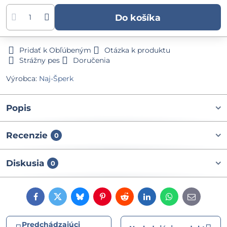
Do košíka
Pridať k Obľúbeným
Otázka k produktu
Strážny pes
Doručenia
Výrobca:
Naj-Šperk
Popis
Recenzie
0
Diskusia
0
Facebook
Twitter
Bluesky
Pinterest
Reddit
LinkedIn
WhatsApp
E-
mail
Predchádzajúci