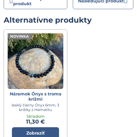
Nasledujúci produkt
produkt
Alternatívne produkty
NOVINKA
Náramok Ónyx s troma
krížmi
lesklý čierny Ónyx 6mm, 3
krížiky z Hematitu
Skladom
11,30 €
Zobraziť