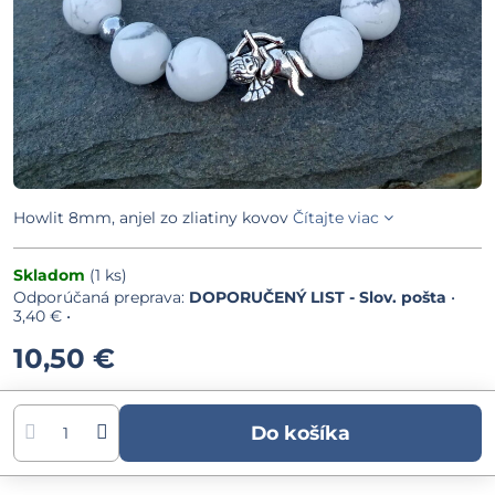
Howlit 8mm, anjel zo zliatiny kovov
Čítajte viac
Skladom
(
1
ks)
DOPORUČENÝ LIST - Slov. pošta
•
3,40 €
•
10,50 €
Do košíka