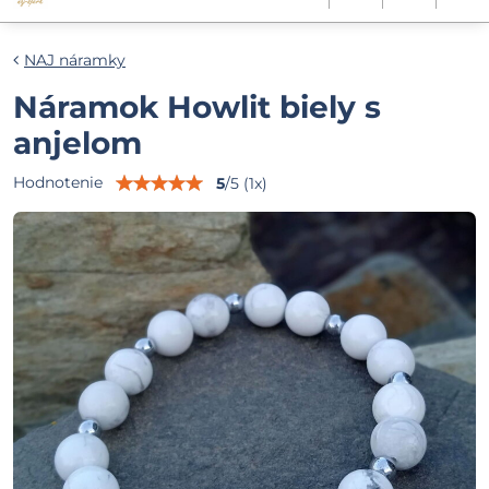
NAJ náramky
Náramok Howlit biely s
anjelom
Hodnotenie
5
/
5
(
1
x)