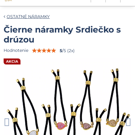
OSTATNÉ NÁRAMKY
Čierne náramky Srdiečko s
drúzou
Hodnotenie
5
/
5
(
2
x)
AKCIA