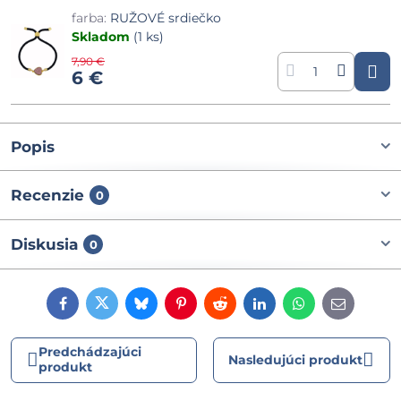
farba:
RUŽOVÉ srdiečko
Skladom
(
1
ks)
7,90 €
6 €
Popis
Recenzie
0
Diskusia
0
Facebook
Twitter
Bluesky
Pinterest
Reddit
LinkedIn
WhatsApp
E-
mail
Predchádzajúci
Nasledujúci produkt
produkt