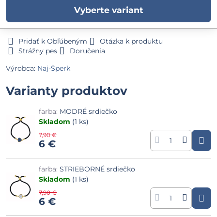
Vyberte variant
Pridať k Obľúbeným
Otázka k produktu
Strážny pes
Doručenia
Výrobca:
Naj-Šperk
Varianty produktov
farba:
MODRÉ srdiečko
Skladom
(
1
ks)
7,90 €
6 €
farba:
STRIEBORNÉ srdiečko
Skladom
(
1
ks)
7,90 €
6 €