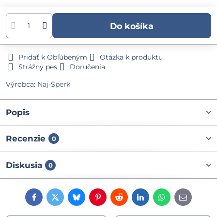
Do košíka
Pridať k Obľúbeným
Otázka k produktu
Strážny pes
Doručenia
Výrobca:
Naj-Šperk
Popis
Recenzie
0
Diskusia
0
Facebook
Twitter
Bluesky
Pinterest
Reddit
LinkedIn
WhatsApp
E-
mail