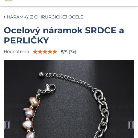
NÁRAMKY Z CHIRURGICKEJ OCELE
Ocelový náramok SRDCE a
PERLIČKY
Hodnotenie
5
/
5
(
3
x)