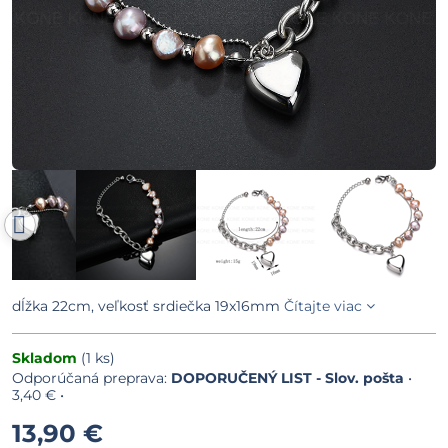
dĺžka 22cm, veľkosť srdiečka 19x16mm
Čítajte viac
Skladom
(
1
ks)
DOPORUČENÝ LIST - Slov. pošta
•
3,40 €
•
13,90 €