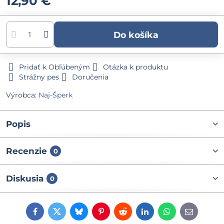
12,90 €
Do košíka
Pridať k Obľúbeným
Otázka k produktu
Strážny pes
Doručenia
Výrobca:
Naj-Šperk
Popis
Recenzie
0
Diskusia
0
Facebook
Twitter
Bluesky
Pinterest
Reddit
LinkedIn
WhatsApp
E-
mail