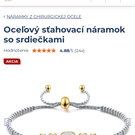
NÁRAMKY Z CHIRURGICKEJ OCELE
Oceľový sťahovací náramok
so srdiečkami
Hodnotenie
4.88
/
5
(
24
x)
AKCIA