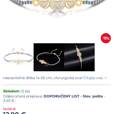
13%
nastaviteľná dĺžka 14-26 cm, chirurgická oceľ
Čítajte viac
Skladom
(
3
ks)
DOPORUČENÝ LIST - Slov. pošta
•
3,40 €
•
14,90 €