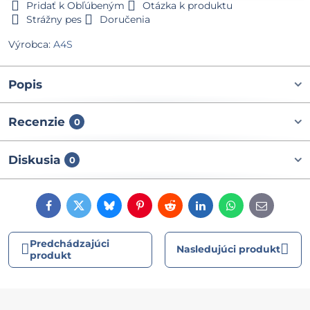
Pridať k Obľúbeným
Otázka k produktu
Strážny pes
Doručenia
Výrobca:
A4S
Popis
Recenzie
0
Diskusia
0
Facebook
Twitter
Bluesky
Pinterest
Reddit
LinkedIn
WhatsApp
E-
mail
Predchádzajúci
Nasledujúci produkt
produkt