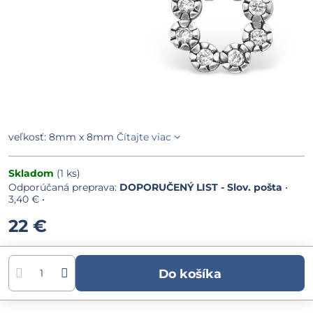
veľkosť: 8mm x 8mm
Čítajte viac
Skladom
(
1
ks)
DOPORUČENÝ LIST - Slov. pošta
•
3,40 €
•
22 €
Do košíka