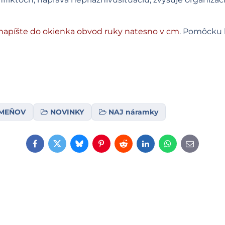
napíšte do okienka obvod ruky natesno v cm
. Pomôcku 
AMEŇOV
NOVINKY
NAJ náramky
Facebook
Twitter
Bluesky
Pinterest
Reddit
LinkedIn
WhatsApp
E-
mail