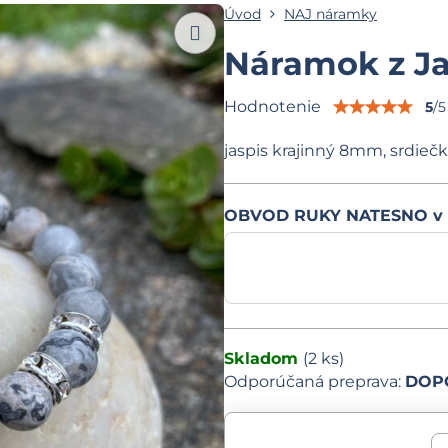
Úvod
NAJ náramky
Náramok z Ja
Hodnotenie
5
/
5
jaspis krajinný 8mm, srdieč
OBVOD RUKY NATESNO v
Skladom
(
2
ks)
DOPO