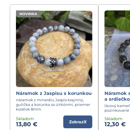
NOVINKA
Náramok z Jaspisu s korunkou
Náramok 
a srdiečk
náramok z minerálu Jaspis krajinný,
gulička a korunka so zirkónmi, priemer
lávový kameň
korálok 8mm
pozinkované 
Skladom
Skladom
Zobraziť
13,80 €
12,30 €