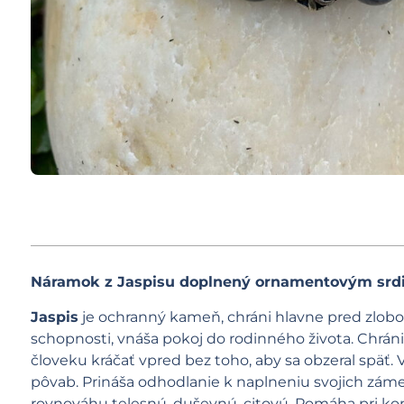
Náramok z Jaspisu doplnený ornamentovým srdi
Jaspis
je ochranný kameň, chráni hlavne pred zlobou
schopnosti, vnáša pokoj do rodinného života. Chrán
človeku kráčať vpred bez toho, aby sa obzeral späť. V
pôvab. Prináša odhodlanie k naplneniu svojich záme
rovnováhu telesnú, duševnú, citovú. Pomáha pri kon