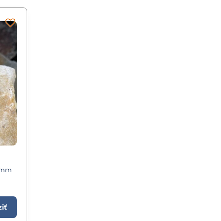
.5mm
iť