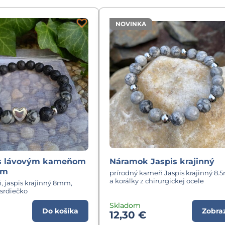
NOVINKA
s lávovým kameňom
Náramok Jaspis krajinný
om
prírodný kameň Jaspis krajinný 8
a korálky z chirurgickej ocele
, jaspis krajinný 8mm,
srdiečko
Skladom
Do košíka
Zobraz
12,30 €