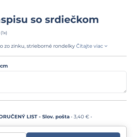
spisu so srdiečkom
(
1
x)
ko zo zinku, strieborné rondelky
Čítajte viac
 cm
RUČENÝ LIST - Slov. pošta
•
3,40 €
•