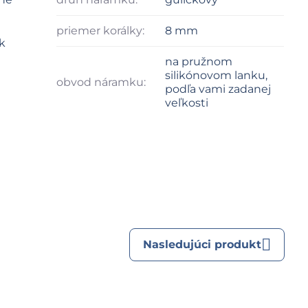
priemer korálky:
8 mm
k
na pružnom
silikónovom lanku,
obvod náramku:
podľa vami zadanej
veľkosti
Nasledujúci produkt