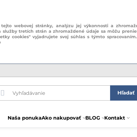
ejto webovej stránky, analýzu jej výkonnosti a zhromaž
a služby tretích strán a zhromaždené údaje sa môžu prenie
šetky cookies" vyjadrujete svoj súhlas s týmto spracovaním
e
Hľadať
Naša ponuka
Ako nakupovať
BLOG
Kontakt