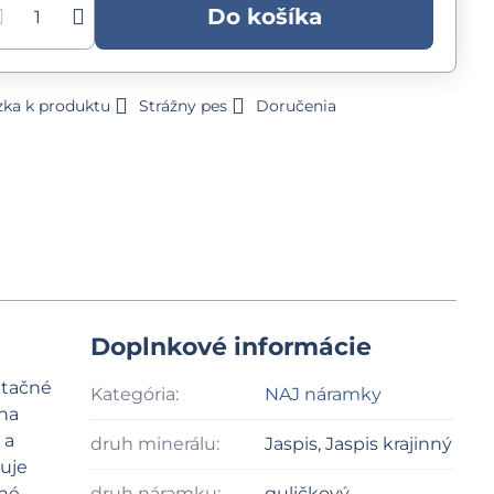
Do košíka
zka k produktu
Strážny pes
Doručenia
Doplnkové informácie
ntačné
Kategória:
NAJ náramky
áha
 a
druh minerálu:
Jaspis, Jaspis krajinný
ťuje
čné
druh náramku:
guličkový