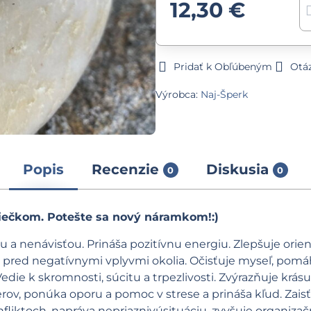
12,30 €
Pridať k Obľúbeným
Otá
Výrobca:
Naj-Šperk
Popis
Recenzie
Diskusia
0
0
ečkom. Potešte sa nový náramkom!:)
 a nenávisťou. Prináša pozitívnu energiu. Zlepšuje orie
i pred negatívnymi vplyvmi okolia. Očisťuje myseľ, pom
edie k skromnosti, súcitu a trpezlivosti. Zvýrazňuje krásu
rov, ponúka oporu a pomoc v strese a prináša kľud. Zais
fliktoch, napráva nepriaznivúsituáciu, zvyšuje organiza