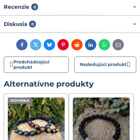
Recenzie
0
Diskusia
0
Facebook
Twitter
Bluesky
Pinterest
Reddit
LinkedIn
WhatsApp
E-
mail
Predchádzajúci
Nasledujúci produkt
produkt
Alternatívne produkty
NOVINKA