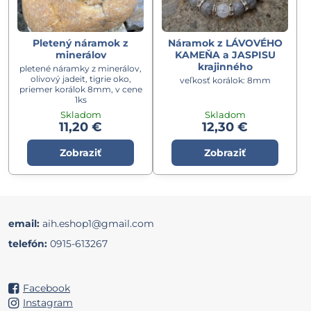
Pletený náramok z
Náramok z LÁVOVÉHO
minerálov
KAMEŇA a JASPISU
krajinného
pletené náramky z minerálov,
olivový jadeit, tigrie oko,
veľkosť korálok: 8mm
priemer korálok 8mm, v cene
1ks
Skladom
Skladom
11,20 €
12,30 €
Zobraziť
Zobraziť
email:
aih.eshop1@gmail.com
telefón:
0915-613267
Facebook
Instagram