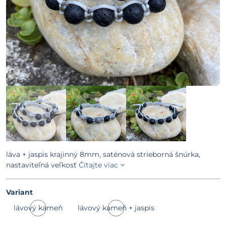
láva + jaspis krajinný 8mm, saténová strieborná šnúrka,
nastaviteľná veľkosť
Čítajte viac
Variant
lávový kameň
lávový kameň + jaspis
Skladom
Skladom