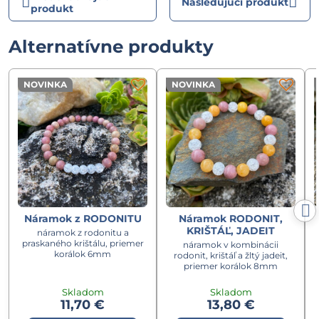
Nasledujúci produkt
produkt
Alternatívne produkty
NOVINKA
NOVINKA
Náramok z RODONITU
Náramok RODONIT,
KRIŠTÁĽ, JADEIT
náramok z rodonitu a
praskaného krištálu, priemer
náramok v kombinácii
korálok 6mm
rodonit, krištáľ a žltý jadeit,
priemer korálok 8mm
Skladom
Skladom
11,70 €
13,80 €