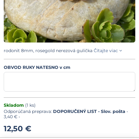
rodonit 8mm, rosegold nerezová gulička
Čítajte viac
OBVOD RUKY NATESNO v cm
Skladom
(
1
ks)
DOPORUČENÝ LIST - Slov. pošta
•
3,40 €
•
12,50 €