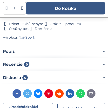
Do košíka
Pridať k Obľúbeným
Otázka k produktu
Strážny pes
Doručenia
Výrobca:
Naj-Šperk
Popis
Recenzie
0
Diskusia
0
Facebook
Twitter
Bluesky
Pinterest
Reddit
LinkedIn
WhatsApp
E-
mail
Predchádzajúci