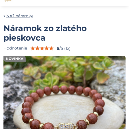
NAJ náramky
Náramok zo zlatého
pieskovca
Hodnotenie
5
/
5
(
1
x)
NOVINKA