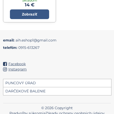
Skladom
14 €
Zobraziť
email:
aih.eshop1@gmail.com
telefón:
0915-613267
Facebook
Instagram
PUNCOVÝ ÚRAD
DARČEKOVÉ BALENIE
©
2026
Copyright
Predvoľby súkromia
Zásady ochrany osobných údajov