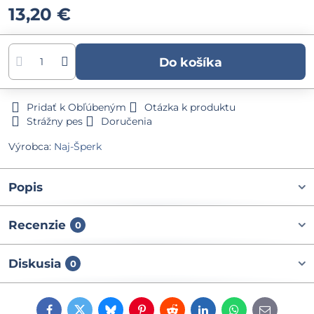
13,20 €
Do košíka
Pridať k Obľúbeným
Otázka k produktu
Strážny pes
Doručenia
Výrobca:
Naj-Šperk
Popis
Recenzie
0
Diskusia
0
Facebook
Twitter
Bluesky
Pinterest
Reddit
LinkedIn
WhatsApp
E-