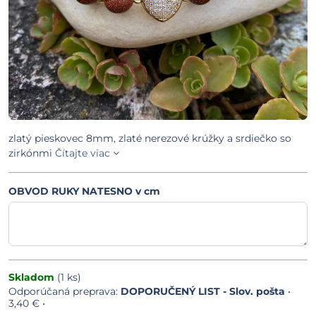
zlatý pieskovec 8mm, zlaté nerezové krúžky a srdiečko so
zirkónmi
Čítajte viac
OBVOD RUKY NATESNO v cm
Skladom
(
1
ks)
DOPORUČENÝ LIST - Slov. pošta
•
3,40 €
•