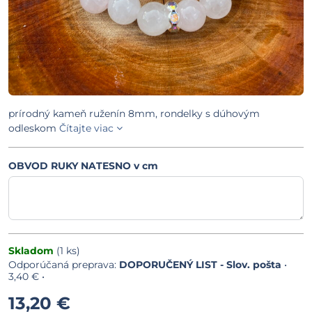
prírodný kameň ruženín 8mm, rondelky s dúhovým
odleskom
Čítajte viac
OBVOD RUKY NATESNO v cm
Skladom
(
1
ks)
DOPORUČENÝ LIST - Slov. pošta
•
3,40 €
•
13,20 €