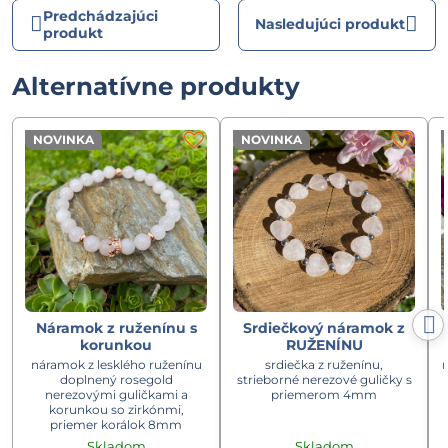
Predchádzajúci
Nasledujúci produkt
produkt
Alternatívne produkty
NOVINKA
NOVINKA
Náramok z ruženínu s
Srdiečkový náramok z
korunkou
RUŽENÍNU
náramok z lesklého ruženínu
srdiečka z ruženínu,
doplnený rosegold
strieborné nerezové guličky s
nerezovými guličkami a
priemerom 4mm
korunkou so zirkónmi,
priemer korálok 8mm
Skladom
Skladom