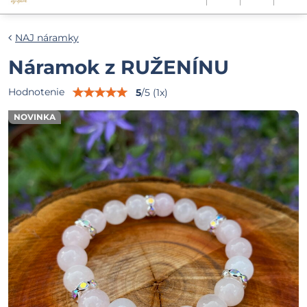
NAJ náramky
Náramok z RUŽENÍNU
Hodnotenie
5
/
5
(
1
x)
NOVINKA