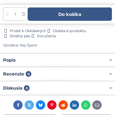
Do košíka
Pridať k Obľúbeným
Otázka k produktu
Strážny pes
Doručenia
Výrobca:
Naj-Šperk
Popis
Recenzie
0
Diskusia
0
Facebook
Twitter
Bluesky
Pinterest
Reddit
LinkedIn
WhatsApp
E-
mail