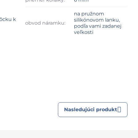
na pružnom
cku k
silikónovom lanku,
obvod náramku:
podľa vami zadanej
veľkosti
Nasledujúci produkt