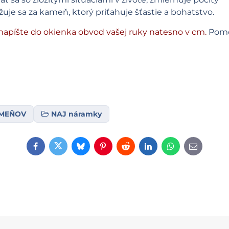
uje sa za kameň, ktorý priťahuje šťastie a bohatstvo.
apíšte do okienka obvod vašej ruky natesno v cm.
Pomô
AMEŇOV
NAJ náramky
Facebook
Twitter
Bluesky
Pinterest
Reddit
LinkedIn
WhatsApp
E-
mail