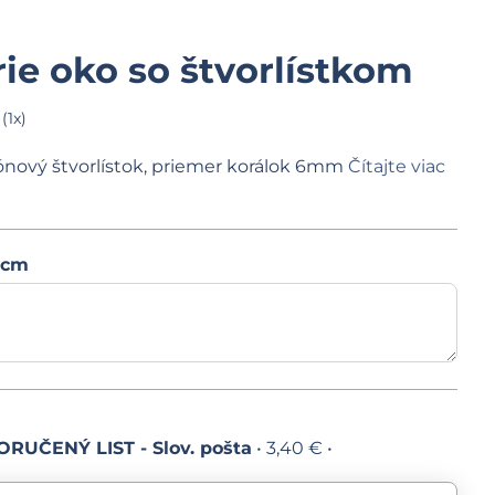
ie oko so štvorlístkom
(
1
x)
kónový štvorlístok, priemer korálok 6mm
Čítajte viac
 cm
RUČENÝ LIST - Slov. pošta
•
3,40 €
•