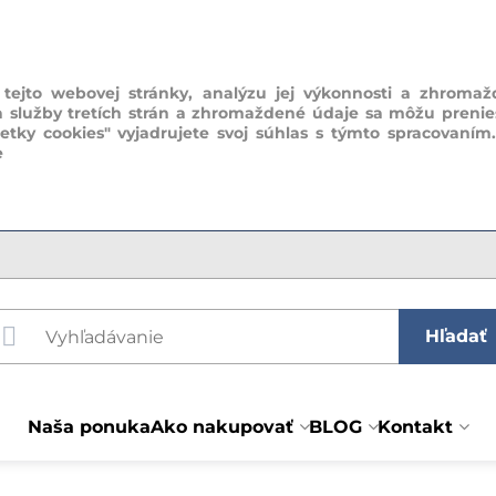
ejto webovej stránky, analýzu jej výkonnosti a zhromaž
a služby tretích strán a zhromaždené údaje sa môžu prenie
šetky cookies" vyjadrujete svoj súhlas s týmto spracovaním
e
Hľadať
Naša ponuka
Ako nakupovať
BLOG
Kontakt