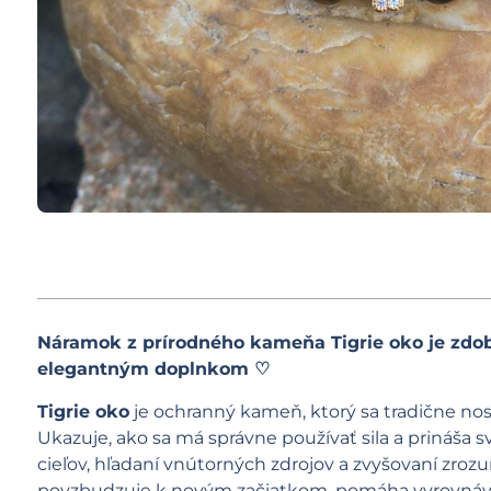
Náramok z prírodného kameňa Tigrie oko je zdob
elegantným doplnkom ♡
Tigrie oko
je ochranný kameň, ktorý sa tradične nos
Ukazuje, ako sa má správne používať sila a prináša 
cieľov, hľadaní vnútorných zdrojov a zvyšovaní zroz
povzbudzuje k novým začiatkom, pomáha vyrovnávať s