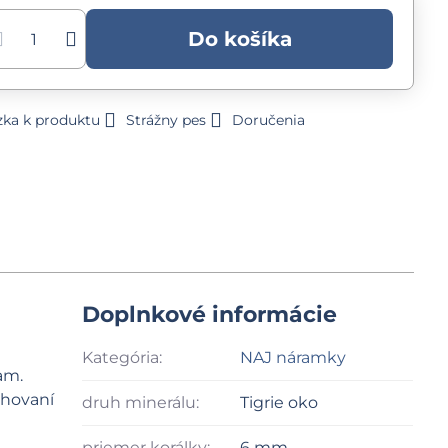
Do košíka
zka k produktu
Strážny pes
Doručenia
Doplnkové informácie
Kategória:
NAJ náramky
am.
ahovaní
druh minerálu:
Tigrie oko
priemer korálky:
6 mm