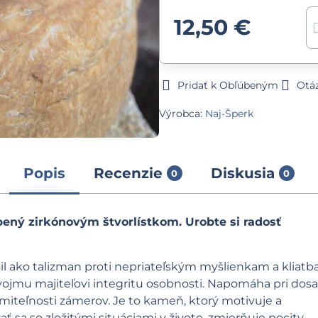
12,50 €
Pridať k Obľúbeným
Otá
Výrobca:
Naj-Šperk
Popis
Recenzie
Diskusia
0
0
ený zirkónovým štvorlístkom. Urobte si radosť
il ako talizman proti nepriateľským myšlienkam a kliatb
svojmu majiteľovi integritu osobnosti. Napomáha pri dos
umiteľnosti zámerov. Je to kameň, ktorý motivuje a
a so zložitými situáciami v živote, zmierňuje pocity