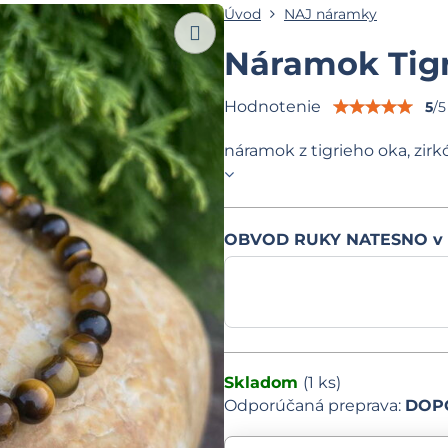
Úvod
NAJ náramky
Náramok Tigr
Hodnotenie
5
/
5
náramok z tigrieho oka, zir
OBVOD RUKY NATESNO v
Skladom
(
1
ks)
DOPO