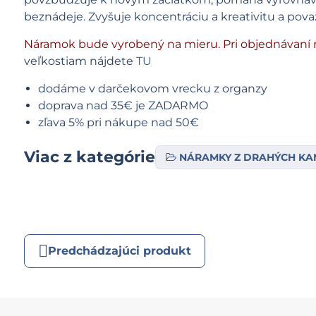
beznádeje. Zvyšuje koncentráciu a kreativitu a považ
Náramok bude vyrobený na mieru. Pri objednávaní n
veľkostiam nájdete
TU
dodáme v darčekovom vrecku z organzy
doprava nad 35€ je ZADARMO
zľava 5% pri nákupe nad 50€
Viac z kategórie
NÁRAMKY Z DRAHÝCH K
Predchádzajúci produkt