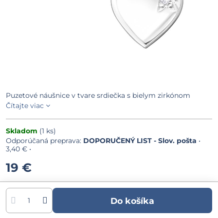
Puzetové náušnice v tvare srdiečka s bielym zirkónom
Čítajte viac
Skladom
(
1
ks)
DOPORUČENÝ LIST - Slov. pošta
•
3,40 €
•
19 €
Do košíka