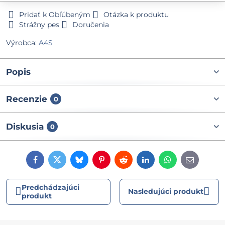
Pridať k Obľúbeným
Otázka k produktu
Strážny pes
Doručenia
Výrobca:
A4S
Popis
Recenzie
0
Diskusia
0
Facebook
Twitter
Bluesky
Pinterest
Reddit
LinkedIn
WhatsApp
E-
mail
Predchádzajúci
Nasledujúci produkt
produkt