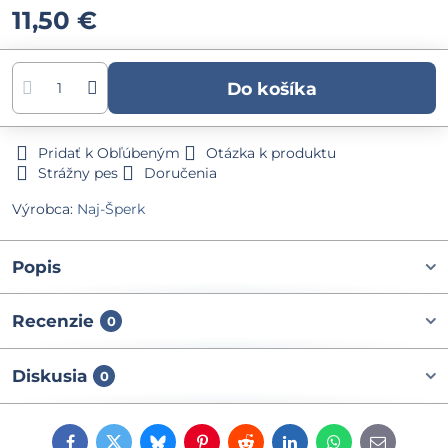
11,50 €
Do košíka
Pridať k Obľúbeným
Otázka k produktu
Strážny pes
Doručenia
Výrobca:
Naj-Šperk
Popis
Recenzie
0
Diskusia
0
Facebook
Twitter
Bluesky
Pinterest
Reddit
LinkedIn
WhatsApp
E-