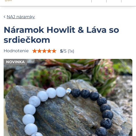
NAJ náramky
Náramok Howlit & Láva so
srdiečkom
Hodnotenie
5
/
5
(
1
x)
NOVINKA