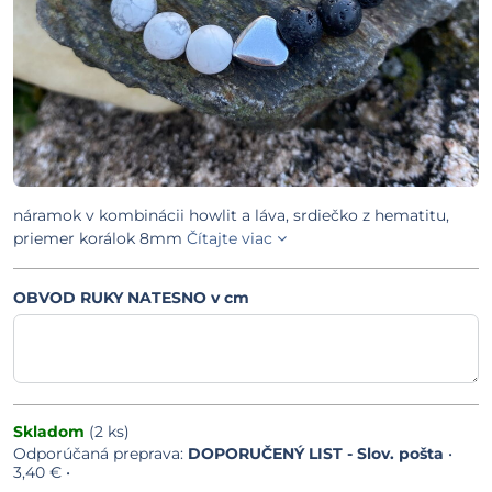
náramok v kombinácii howlit a láva, srdiečko z hematitu,
priemer korálok 8mm
Čítajte viac
OBVOD RUKY NATESNO v cm
Skladom
(
2
ks)
DOPORUČENÝ LIST - Slov. pošta
•
3,40 €
•