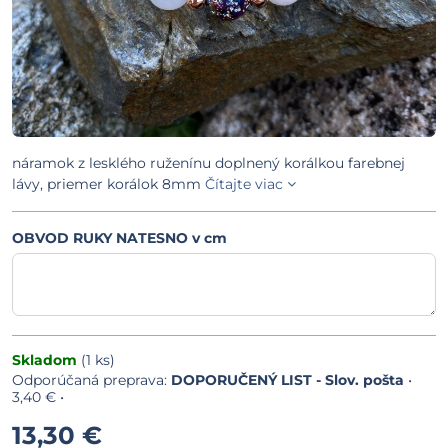
náramok z lesklého ruženínu doplnený korálkou farebnej
lávy, priemer korálok 8mm
Čítajte viac
OBVOD RUKY NATESNO v cm
Skladom
(
1
ks)
DOPORUČENÝ LIST - Slov. pošta
•
3,40 €
•
13,30 €