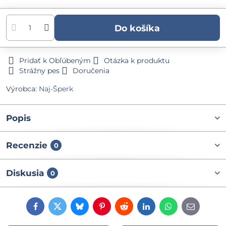
Do košíka
Pridať k Obľúbeným
Otázka k produktu
Strážny pes
Doručenia
Výrobca:
Naj-Šperk
Popis
Recenzie
0
Diskusia
0
Facebook
Twitter
Bluesky
Pinterest
Reddit
LinkedIn
WhatsApp
E-
mail