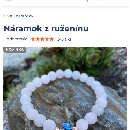
NAJ náramky
Náramok z ruženínu
Hodnotenie
5
/
5
(
1
x)
NOVINKA