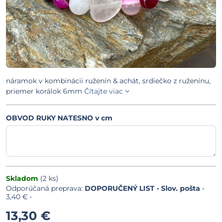
náramok v kombinácii ruženín & achát, srdiečko z ruženínu,
priemer korálok 6mm
Čítajte viac
OBVOD RUKY NATESNO v cm
Skladom
(
2
ks)
DOPORUČENÝ LIST - Slov. pošta
•
3,40 €
•
13,30 €