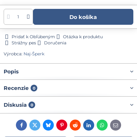
Do košíka
Pridať k Obľúbeným
Otázka k produktu
Strážny pes
Doručenia
Výrobca:
Naj-Šperk
Popis
Recenzie
0
Diskusia
0
Facebook
Twitter
Bluesky
Pinterest
Reddit
LinkedIn
WhatsApp
E-
mail