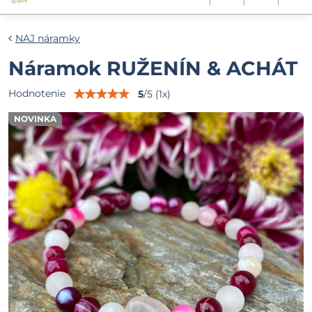
NAJ náramky
Náramok RUŽENÍN & ACHÁT
Hodnotenie
5
/
5
(
1
x)
NOVINKA