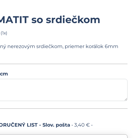
ATIT so srdiečkom
(
1
x)
ný nerezovým srdiečkom, priemer korálok 6mm
 cm
RUČENÝ LIST - Slov. pošta
•
3,40 €
•