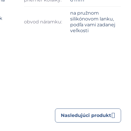
na pružnom
k
silikónovom lanku,
obvod náramku:
podľa vami zadanej
veľkosti
Nasledujúci produkt