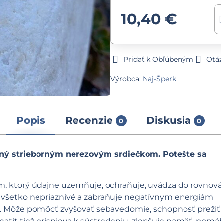
10,40 €
Pridať k Obľúbeným
Otá
Výrobca:
Naj-Šperk
Popis
Recenzie
Diskusia
0
0
ný strieborným nerezovým srdiečkom. Potešte sa
, ktorý údajne uzemňuje, ochraňuje, uvádza do rovnov
je všetko nepriaznivé a zabraňuje negatívnym energiám
iu. Môže pomôcť zvyšovať sebavedomie, schopnosť prežiť
tit tiež prispieva k sústredeniu, zlepšuje pamäť, pomá