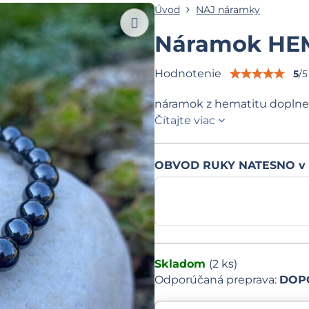
Úvod
NAJ náramky
Náramok HEM
Hodnotenie
5
/
5
náramok z hematitu doplne
Čítajte viac
OBVOD RUKY NATESNO v
Skladom
(
2
ks)
DOPO