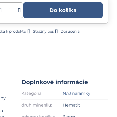
Do košíka
zka k produktu
Strážny pes
Doručenia
Doplnkové informácie
Kategória:
NAJ náramky
áhy
druh minerálu:
Hematit
 a
ha
priemer korálky:
6 mm