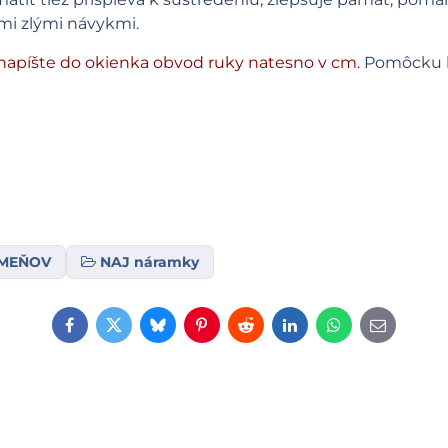
šími zlými návykmi.
napíšte do okienka obvod ruky natesno v cm.
Pomôcku 
AMEŇOV
NAJ náramky
Facebook
Twitter
Bluesky
Pinterest
Reddit
LinkedIn
WhatsApp
E-
mail