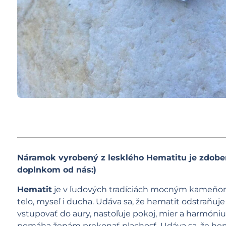
Náramok vyrobený z lesklého Hematitu je zdobe
doplnkom od nás:)
Hematit
je v ľudových tradíciách mocným kameňom
telo, myseľ i ducha. Udáva sa, že hematit odstraňu
vstupovať do aury, nastoľuje pokoj, mier a harmón
pomáha ženám prekonať plachosť. Udáva sa, že hema