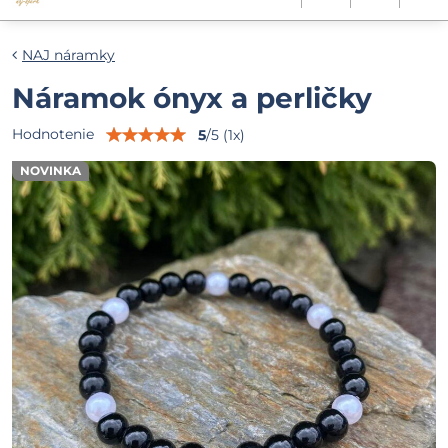
NAJ náramky
Náramok ónyx a perličky
Hodnotenie
5
/
5
(
1
x)
NOVINKA