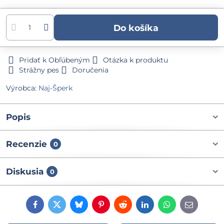
Do košíka
Pridať k Obľúbeným
Otázka k produktu
Strážny pes
Doručenia
Výrobca:
Naj-Šperk
Popis
Recenzie
0
Diskusia
0
Facebook
Twitter
Bluesky
Pinterest
Reddit
LinkedIn
WhatsApp
E-
mail