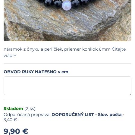
náramok z ónyxu a perličiek, priemer korálok 6mm
Čítajte
viac
OBVOD RUKY NATESNO v cm
Skladom
(
2
ks)
DOPORUČENÝ LIST - Slov. pošta
•
3,40 €
•
9,90 €