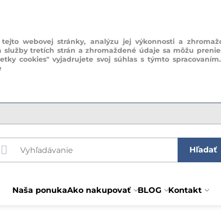
ejto webovej stránky, analýzu jej výkonnosti a zhromaž
a služby tretích strán a zhromaždené údaje sa môžu prenie
šetky cookies" vyjadrujete svoj súhlas s týmto spracovaním
e
Hľadať
Naša ponuka
Ako nakupovať
BLOG
Kontakt