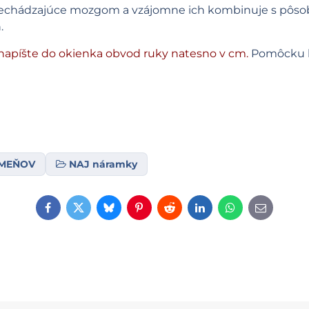
e prechádzajúce mozgom a vzájomne ich kombinuje s pôs
.
napíšte do okienka obvod ruky natesno v cm.
Pomôcku 
AMEŇOV
NAJ náramky
Facebook
Twitter
Bluesky
Pinterest
Reddit
LinkedIn
WhatsApp
E-
mail