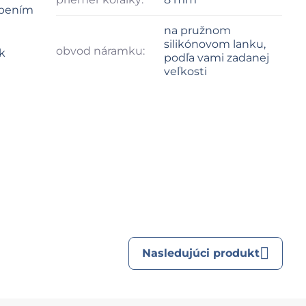
obením
na pružnom
silikónovom lanku,
obvod náramku:
k
podľa vami zadanej
veľkosti
Nasledujúci produkt