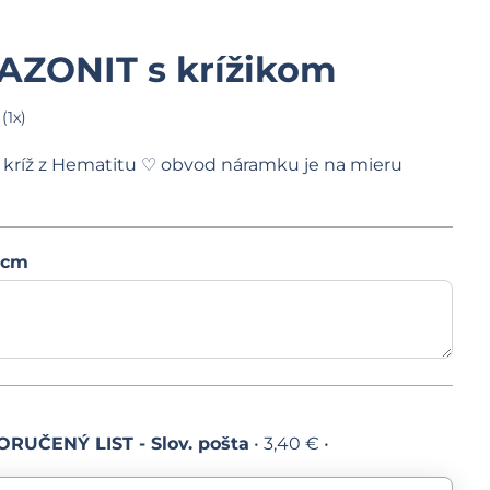
ZONIT s krížikom
(
1
x)
kríž z Hematitu ♡ obvod náramku je na mieru
 cm
RUČENÝ LIST - Slov. pošta
•
3,40 €
•