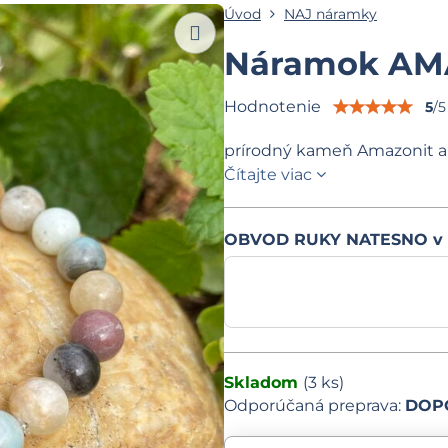
Úvod
NAJ náramky
Náramok AMA
Hodnotenie
5
/
5
prírodný kameň Amazonit a 
Čítajte viac
OBVOD RUKY NATESNO v
Skladom
(
3
ks)
DOPO