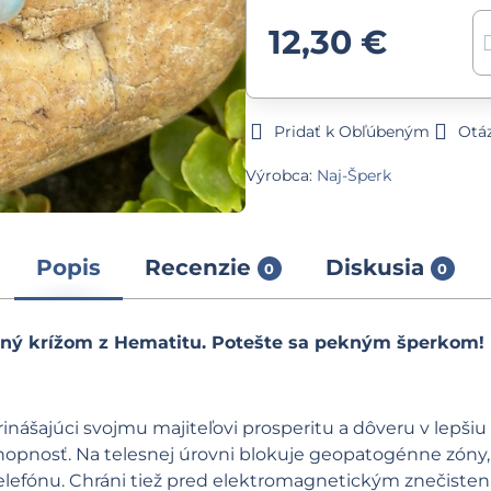
12,30 €
Pridať k Obľúbeným
Otá
Výrobca:
Naj-Šperk
Popis
Recenzie
Diskusia
0
0
ý krížom z Hematitu. Potešte sa pekným šperkom!
ášajúci svojmu majiteľovi prosperitu a dôveru v lepšiu
opnosť. Na telesnej úrovni blokuje geopatogénne zóny,
telefónu. Chráni tiež pred elektromagnetickým znečiste