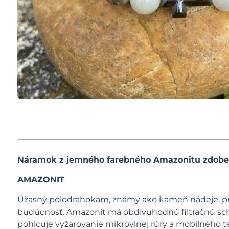
Náramok z jemného farebného Amazonitu zdoben
AMAZONIT
Úžasný polodrahokam, známy ako kameň nádeje, prin
budúcnosť. Amazonit má obdivuhodnú filtračnú sch
pohlcuje vyžarovanie mikrovlnej rúry a mobilného 