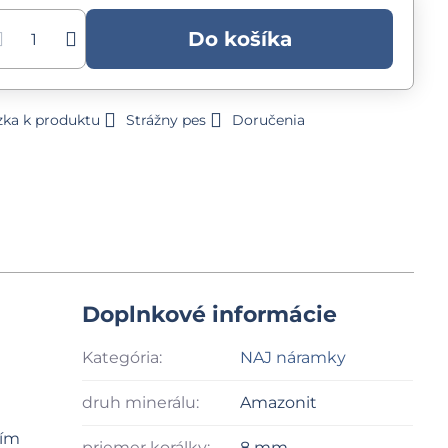
Do košíka
zka k produktu
Strážny pes
Doručenia
Doplnkové informácie
Kategória:
NAJ náramky
druh minerálu:
Amazonit
ním
priemer korálky:
8 mm