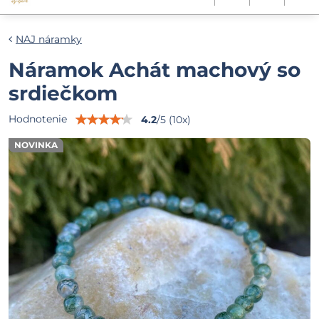
NAJ náramky
Náramok Achát machový so
srdiečkom
Hodnotenie
4.2
/
5
(
10
x)
NOVINKA