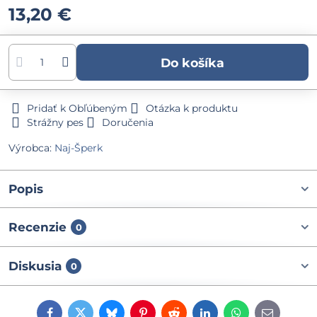
13,20 €
Do košíka
Pridať k Obľúbeným
Otázka k produktu
Strážny pes
Doručenia
Výrobca:
Naj-Šperk
Popis
Recenzie
0
Diskusia
0
Facebook
Twitter
Bluesky
Pinterest
Reddit
LinkedIn
WhatsApp
E-