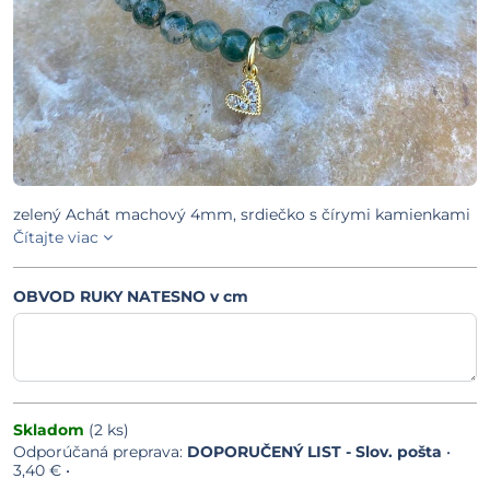
zelený Achát machový 4mm, srdiečko s čírymi kamienkami
Čítajte viac
OBVOD RUKY NATESNO v cm
Skladom
(
2
ks)
DOPORUČENÝ LIST - Slov. pošta
•
3,40 €
•