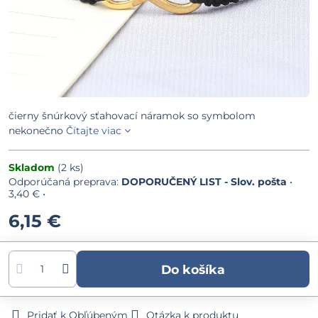
čierny šnúrkový sťahovací náramok so symbolom
nekonečno
Čítajte viac
Skladom
(
2
ks)
DOPORUČENÝ LIST - Slov. pošta
•
3,40 €
•
6,15 €
Do košíka
Pridať k Obľúbeným
Otázka k produktu