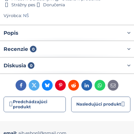
Strážny pes
Doručenia
Výrobca:
NŠ
Popis
Recenzie
0
Diskusia
0
Facebook
Twitter
Bluesky
Pinterest
Reddit
LinkedIn
WhatsApp
E-
mail
Predchádzajúci
Nasledujúci produkt
produkt
email:
aih.eshop1@gmail.com