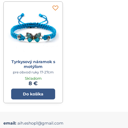
Tyrkysový náramok s
motýľom
pre obvod ruky 17-27cm
Skladom
8 €
Do košíka
email:
aih.eshop1@gmail.com