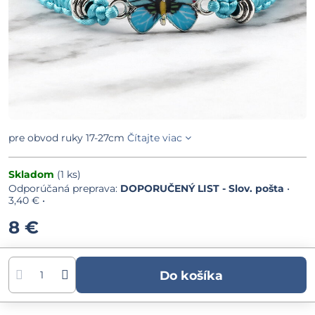
pre obvod ruky 17-27cm
Čítajte viac
Skladom
(
1
ks)
DOPORUČENÝ LIST - Slov. pošta
•
3,40 €
•
8 €
Do košíka