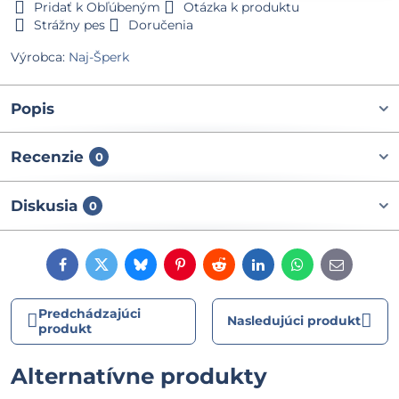
Pridať k Obľúbeným
Otázka k produktu
Strážny pes
Doručenia
Výrobca:
Naj-Šperk
Popis
Recenzie
0
Diskusia
0
Facebook
Twitter
Bluesky
Pinterest
Reddit
LinkedIn
WhatsApp
E-
mail
Predchádzajúci
Nasledujúci produkt
produkt
Alternatívne produkty