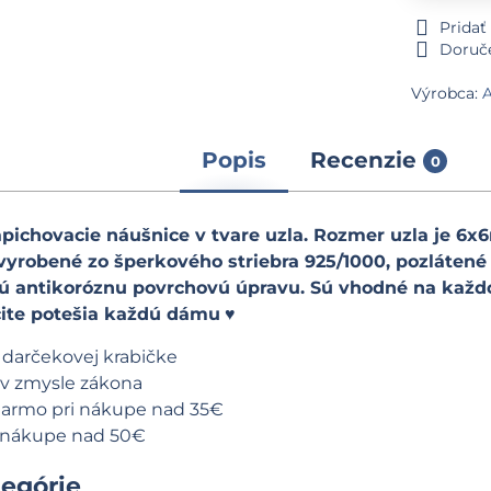
Prida
Doruč
Výrobca:
Popis
Recenzie
0
apichovacie náušnice v tvare uzla. Rozmer uzla je 6
vyrobené zo šperkového striebra 925/1000, pozlátené
ú antikoróznu povrchovú úpravu. Sú vhodné na kaž
čite potešia každú dámu
♥
darčekovej krabičke
v zmysle zákona
darmo pri nákupe nad 35€
i nákupe nad 50€
tegórie