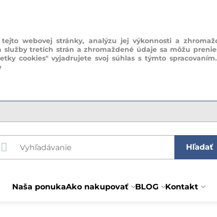
ejto webovej stránky, analýzu jej výkonnosti a zhromaž
a služby tretích strán a zhromaždené údaje sa môžu prenie
šetky cookies" vyjadrujete svoj súhlas s týmto spracovaním
e
Hľadať
Naša ponuka
Ako nakupovať
BLOG
Kontakt