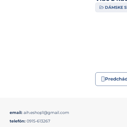
DÁMSKE S
Predchád
email:
aih.eshop1@gmail.com
telefón:
0915-613267