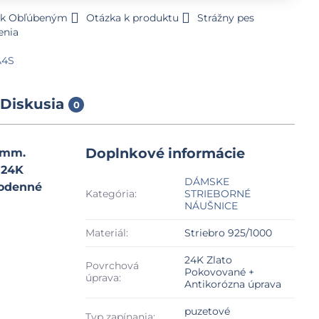
ť k Obľúbeným
Otázka k produktu
Strážny pes
enia
A4S
Diskusia
0
Doplnkové informácie
x6mm.
 24K
DÁMSKE
dodenné
Kategória:
STRIEBORNÉ
NÁUŠNICE
Materiál:
Striebro 925/1000
24K Zlato
Povrchová
Pokovované +
úprava:
Antikorózna úprava
puzetové
Typ zapínania: