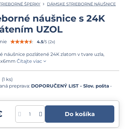
TRIEBORNÉ ŠPERKY
DÁMSKE STRIEBORNÉ NÁUŠNICE
eborné náušnice s 24K
látením UZOL
nie
4.5
/
5
(
2
x)
é náušnice pozlátené 24K zlatom v tvare uzla,
 6x6mm
Čítajte viac
m
(
1
ks)
DOPORUČENÝ LIST - Slov. pošta
•
€
Do košíka