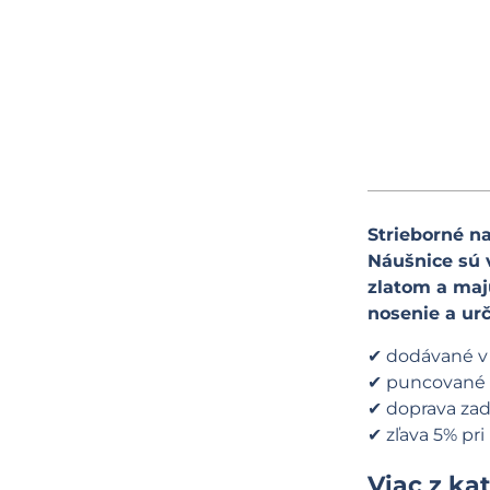
Strieborné n
Náušnice sú 
zlatom a maj
nosenie a ur
✔ dodávané v 
✔ puncované 
✔ doprava za
✔ zľava 5% pr
Viac z ka