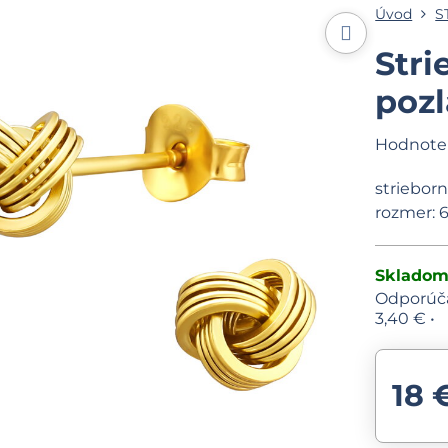
Úvod
S
Stri
poz
Hodnote
strieborn
rozmer:
Sklado
3,40 €
•
18 