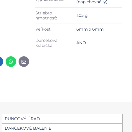
(napichovačky)
Striebro
1,05 g
hmotnosť:
Veľkosť:
6mm x 6mm
Darčeková
ÁNO
krabička:
t
LinkedIn
WhatsApp
E-
mail
PUNCOVÝ ÚRAD
DARČEKOVÉ BALENIE