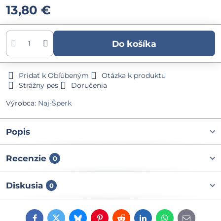
13,80 €
Do košíka
Pridať k Obľúbeným
Otázka k produktu
Strážny pes
Doručenia
Výrobca:
Naj-Šperk
Popis
Recenzie
0
Diskusia
0
Facebook
Twitter
Bluesky
Pinterest
Reddit
LinkedIn
WhatsApp
E-