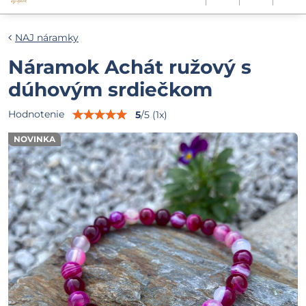
NAJ náramky
Náramok Achát ružový s
dúhovým srdiečkom
Hodnotenie
5
/
5
(
1
x)
NOVINKA