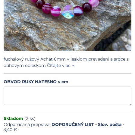
fuchsiový ružový Achát 6mm v lesklom prevedení a srdce s
dúhovým odleskom
Čítajte viac
OBVOD RUKY NATESNO v cm
Skladom
(
2
ks)
DOPORUČENÝ LIST - Slov. pošta
•
3,40 €
•