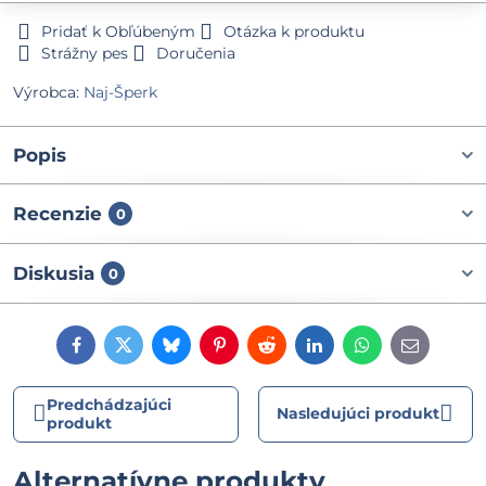
Pridať k Obľúbeným
Otázka k produktu
Strážny pes
Doručenia
Výrobca:
Naj-Šperk
Popis
Recenzie
0
Diskusia
0
Facebook
Twitter
Bluesky
Pinterest
Reddit
LinkedIn
WhatsApp
E-
mail
Predchádzajúci
Nasledujúci produkt
produkt
Alternatívne produkty