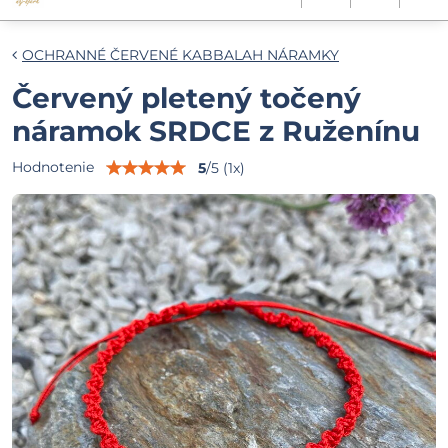
OCHRANNÉ ČERVENÉ KABBALAH NÁRAMKY
Červený pletený točený
náramok SRDCE z Ruženínu
Hodnotenie
5
/
5
(
1
x)