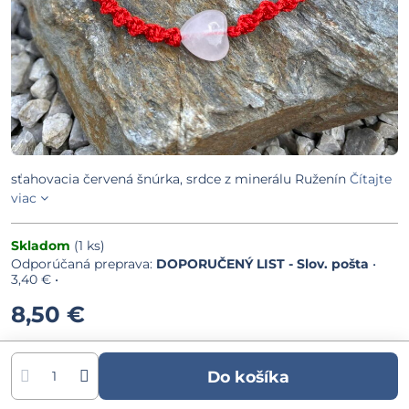
sťahovacia červená šnúrka, srdce z minerálu Ruženín
Čítajte
viac
Skladom
(
1
ks)
DOPORUČENÝ LIST - Slov. pošta
•
3,40 €
•
8,50 €
Do košíka