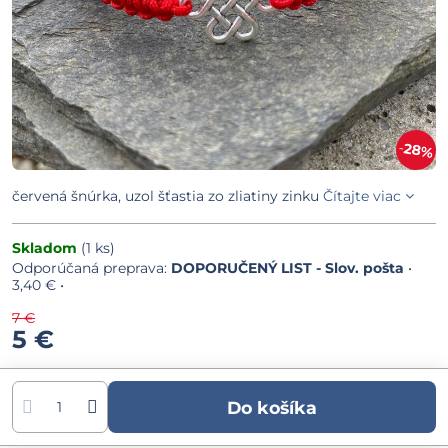
28%
červená šnúrka, uzol šťastia zo zliatiny zinku
Čítajte viac
Skladom
(
1
ks)
DOPORUČENÝ LIST - Slov. pošta
•
3,40 €
•
7 €
5 €
Do košíka