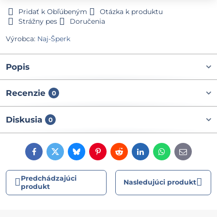
Pridať k Obľúbeným
Otázka k produktu
Strážny pes
Doručenia
Výrobca:
Naj-Šperk
Popis
Recenzie
0
Diskusia
0
Facebook
Twitter
Bluesky
Pinterest
Reddit
LinkedIn
WhatsApp
E-
mail
Predchádzajúci
Nasledujúci produkt
produkt