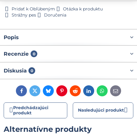
Pridať k Obľúbeným
Otázka k produktu
Strážny pes
Doručenia
Popis
Recenzie
0
Diskusia
0
Facebook
Twitter
Bluesky
Pinterest
Reddit
LinkedIn
WhatsApp
E-
mail
Predchádzajúci
Nasledujúci produkt
produkt
Alternatívne produkty