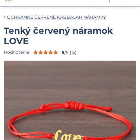
OCHRANNÉ ČERVENÉ KABBALAH NÁRAMKY
Tenký červený náramok
LOVE
Hodnotenie
5
/
5
(
1
x)