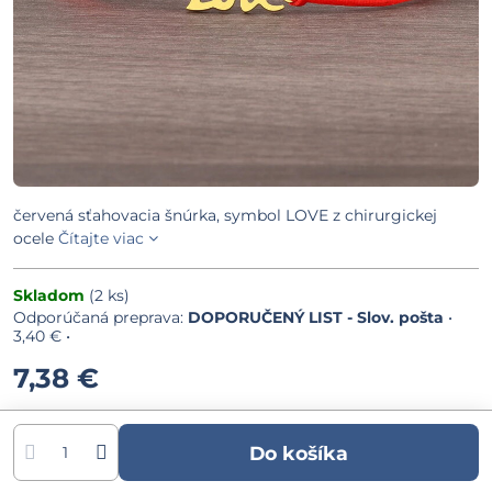
červená sťahovacia šnúrka, symbol LOVE z chirurgickej
ocele
Čítajte viac
Skladom
(
2
ks)
DOPORUČENÝ LIST - Slov. pošta
•
3,40 €
•
7,38 €
Do košíka