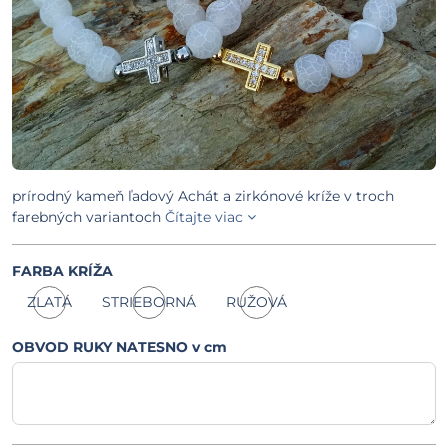
prírodný kameň ľadový Achát a zirkónové kríže v troch
farebných variantoch
Čítajte viac
FARBA KRÍŽA
ZLATÁ
STRIEBORNÁ
RUŽOVÁ
Skladom
Skladom
Skladom
OBVOD RUKY NATESNO v cm