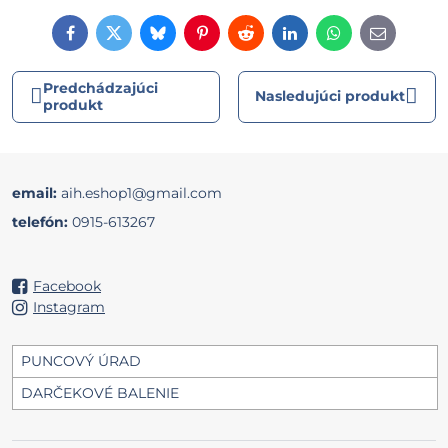
Facebook
Twitter
Bluesky
Pinterest
Reddit
LinkedIn
WhatsApp
E-
mail
Predchádzajúci
Nasledujúci produkt
produkt
email:
aih.eshop1@gmail.com
telefón:
0915-613267
Facebook
Instagram
PUNCOVÝ ÚRAD
DARČEKOVÉ BALENIE