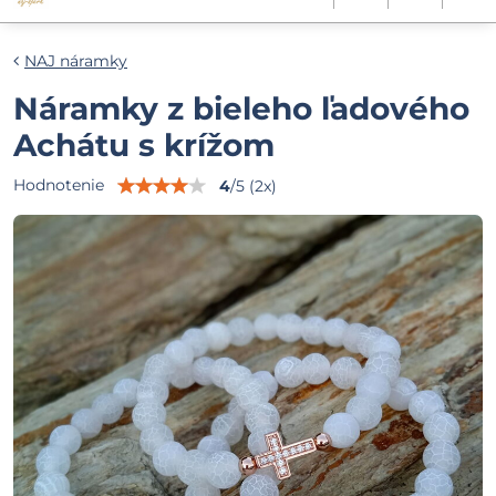
NAJ náramky
Náramky z bieleho ľadového
Achátu s krížom
Hodnotenie
4
/
5
(
2
x)