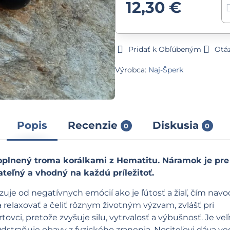
12,30 €
Pridať k Obľúbeným
Otá
Výrobca:
Naj-Šperk
Popis
Recenzie
Diskusia
0
0
plnený troma korálkami z Hematitu. Náramok je pre
eľný a vhodný na každú príležitoť.
uje od negatívnych emócií ako je ľútosť a žiaľ, čím navo
 relaxovať a čeliť rôznym životným výzvam, zvlášť pri
ovci, pretože zvyšuje silu, vytrvalosť a výbušnosť. Je ve
dstraňuje obavy z fyzického zranenia. Nositeľovi dáva v