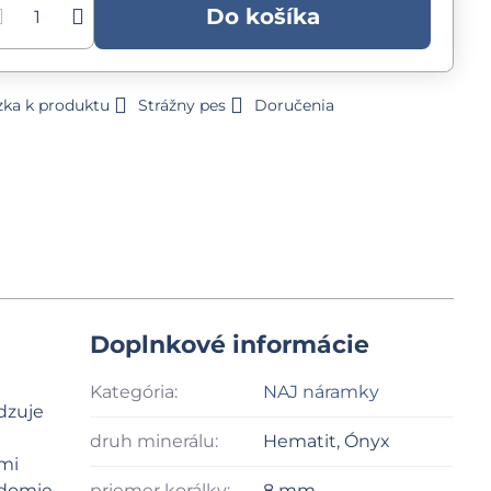
Do košíka
zka k produktu
Strážny pes
Doručenia
Doplnkové informácie
Kategória:
NAJ náramky
dzuje
druh minerálu:
Hematit, Ónyx
ľmi
edomie
priemer korálky:
8 mm