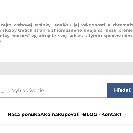
ejto webovej stránky, analýzu jej výkonnosti a zhromaž
a služby tretích strán a zhromaždené údaje sa môžu prenie
šetky cookies" vyjadrujete svoj súhlas s týmto spracovaním
e
Hľadať
Naša ponuka
Ako nakupovať
BLOG
Kontakt