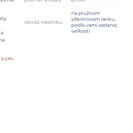
na pružnom
áhy
silikónovom lanku,
obvod náramku:
podľa vami zadanej
veľkosti
 a
ha
 v cm.