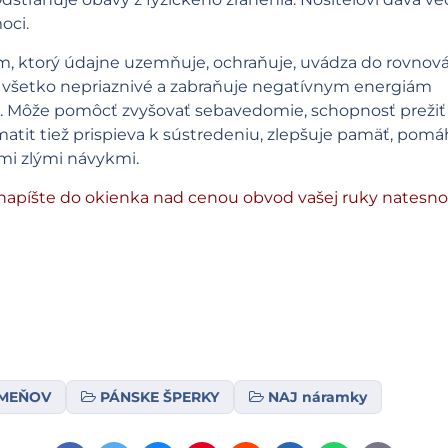
oci.
, ktorý údajne uzemňuje, ochraňuje, uvádza do rovnov
je všetko nepriaznivé a zabraňuje negatívnym energiám
iu. Môže pomôcť zvyšovať sebavedomie, schopnosť prežiť
tit tiež prispieva k sústredeniu, zlepšuje pamäť, pomá
šími zlými návykmi.
napíšte do okienka nad cenou obvod vašej ruky natesno
AMEŇOV
PÁNSKE ŠPERKY
NAJ náramky