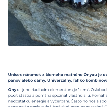
Unisex náramok z čierneho matného Ónyxu je do
pánov alebo dámy. Univerzálny, ľahko kombinovat
Ónyx
- jeho riadiacim elementom je "zem". Oslobodz
pocit šťastia a pomáha spoznať vlastnú silu. Pomáha
nedostatku energie a vyčerpaní. Často ho nosia šport
ochranný a poskytuje "útočisko" pred nepriateľmi. O