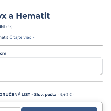
x a Hematit
75
/
5
(
4
x)
matit
Čítajte viac
 cm
RUČENÝ LIST - Slov. pošta
•
3,40 €
•