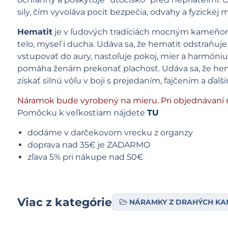
sily, čím vyvoláva pocit bezpečia, odvahy a fyzickej m
Hematit
je v ľudových tradíciách mocným kameňom
telo, myseľ i ducha. Udáva sa, že hematit odstraňu
vstupovať do aury, nastoľuje pokoj, mier a harmón
pomáha ženám prekonať plachosť. Udáva sa, že hema
získať silnú vôľu v boji s prejedaním, fajčením a ďal
Náramok bude vyrobený na mieru. Pri objednávaní 
Pomôcku k veľkostiam nájdete
TU
dodáme v darčekovom vrecku z organzy
doprava nad 35€ je ZADARMO
zľava 5% pri nákupe nad 50€
Viac z kategórie
NÁRAMKY Z DRAHÝCH K