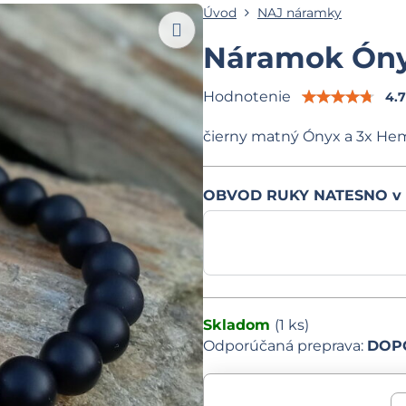
Úvod
NAJ náramky
Náramok Óny
Hodnotenie
4.
čierny matný Ónyx a 3x He
OBVOD RUKY NATESNO v
Skladom
(
1
ks)
DOPO