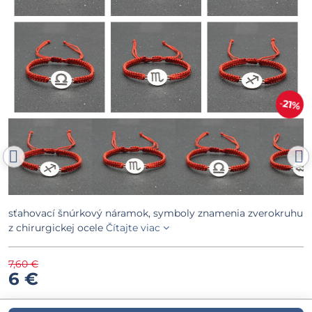
21%
sťahovací šnúrkový náramok, symboly znamenia zverokruhu
z chirurgickej ocele
Čítajte viac
7,60 €
6 €