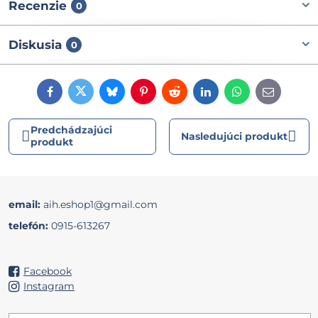
Recenzie
0
Diskusia
0
Facebook
Twitter
Bluesky
Pinterest
Reddit
LinkedIn
WhatsApp
E-
mail
Predchádzajúci
Nasledujúci produkt
produkt
email:
aih.eshop1@gmail.com
telefón:
0915-613267
Facebook
Instagram