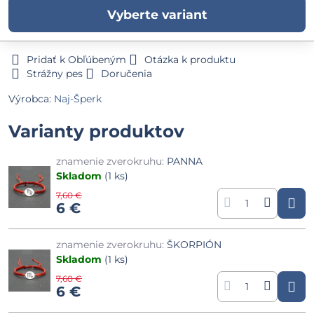
Vyberte variant
Pridať k Obľúbeným
Otázka k produktu
Strážny pes
Doručenia
Výrobca:
Naj-Šperk
Varianty produktov
znamenie zverokruhu:
PANNA
Skladom
(
1
ks)
7,60 €
6 €
znamenie zverokruhu:
ŠKORPIÓN
Skladom
(
1
ks)
7,60 €
6 €