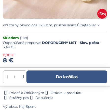
10%
vnútorný obvod cca 16,50cm, pružné lanko
Čítajte viac
Skladom
(
1
ks)
DOPORUČENÝ LIST - Slov. pošta
•
3,40 €
•
8,90 €
8 €
Do košíka
Pridať k Obľúbeným
Otázka k produktu
Strážny pes
Doručenia
Výrobca:
Naj-Šperk