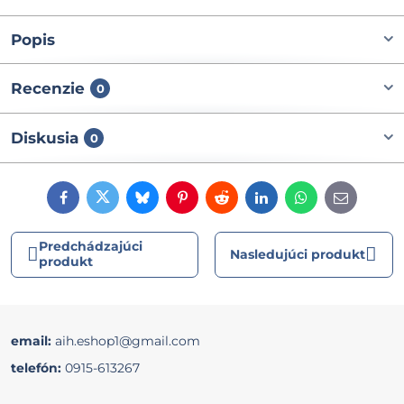
Popis
Recenzie
0
Diskusia
0
Facebook
Twitter
Bluesky
Pinterest
Reddit
LinkedIn
WhatsApp
E-
mail
Predchádzajúci
Nasledujúci produkt
produkt
email:
aih.eshop1@gmail.com
telefón:
0915-613267