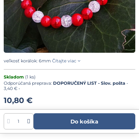
veľkosť korálok: 6mm
Čítajte viac
Skladom
(
1
ks)
DOPORUČENÝ LIST - Slov. pošta
•
3,40 €
•
10,80 €
Do košíka