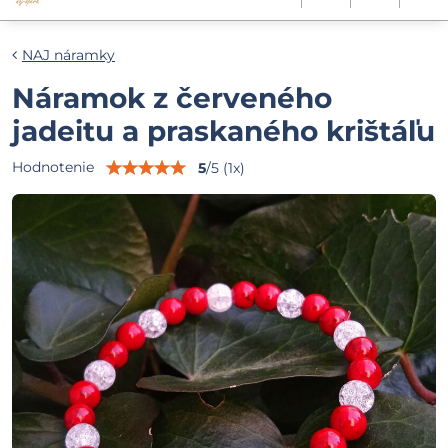
NAJ náramky
Náramok z červeného
jadeitu a praskaného krištáľu
Hodnotenie
5
/
5
(
1
x)