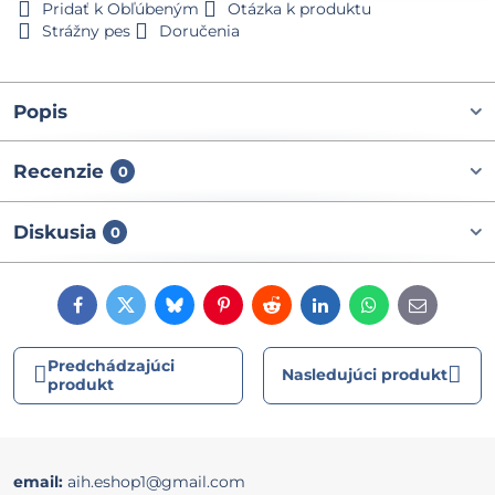
Pridať k Obľúbeným
Otázka k produktu
Strážny pes
Doručenia
Popis
Recenzie
0
Diskusia
0
Facebook
Twitter
Bluesky
Pinterest
Reddit
LinkedIn
WhatsApp
E-
mail
Predchádzajúci
Nasledujúci produkt
produkt
email:
aih.eshop1@gmail.com