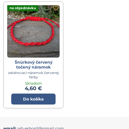
na objednávku
Šnúrkový červený
točený náramok
zaťahovací náramok červenej
farby
Skladom
4,60 €
Do košíka
email:
aih.eshop1@gmail.com