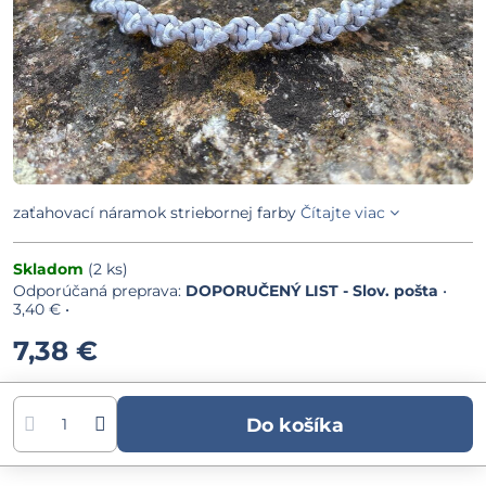
zaťahovací náramok striebornej farby
Čítajte viac
Skladom
(
2
ks)
DOPORUČENÝ LIST - Slov. pošta
•
3,40 €
•
7,38 €
Do košíka