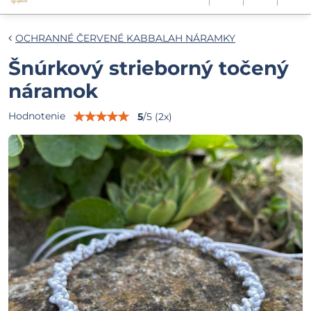
OCHRANNÉ ČERVENÉ KABBALAH NÁRAMKY
Šnúrkový strieborný točený
náramok
Hodnotenie
5
/
5
(
2
x)