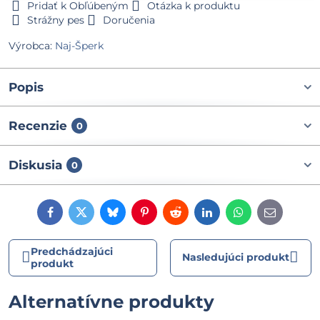
Pridať k Obľúbeným
Otázka k produktu
Strážny pes
Doručenia
Výrobca:
Naj-Šperk
Popis
Recenzie
0
Diskusia
0
Facebook
Twitter
Bluesky
Pinterest
Reddit
LinkedIn
WhatsApp
E-
mail
Predchádzajúci
Nasledujúci produkt
produkt
Alternatívne produkty