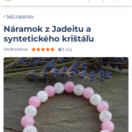
NAJ náramky
Náramok z Jadeitu a
syntetického krištáľu
Hodnotenie
5
/
5
(
1
x)