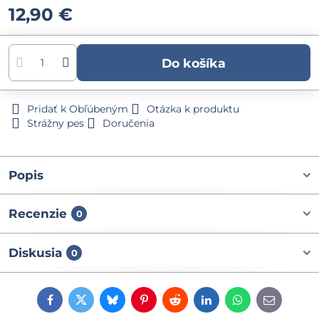
12,90 €
Do košíka
Pridať k Obľúbeným
Otázka k produktu
Strážny pes
Doručenia
Popis
Recenzie
0
Diskusia
0
Facebook
Twitter
Bluesky
Pinterest
Reddit
LinkedIn
WhatsApp
E-
mail