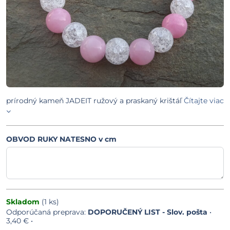
prírodný kameň JADEIT ružový a praskaný krištáľ
Čítajte viac
OBVOD RUKY NATESNO v cm
Skladom
(
1
ks)
DOPORUČENÝ LIST - Slov. pošta
•
3,40 €
•