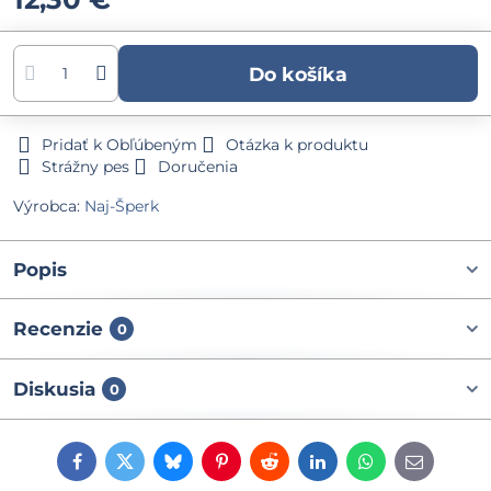
Do košíka
Pridať k Obľúbeným
Otázka k produktu
Strážny pes
Doručenia
Výrobca:
Naj-Šperk
Popis
Recenzie
0
Diskusia
0
Facebook
Twitter
Bluesky
Pinterest
Reddit
LinkedIn
WhatsApp
E-
mail