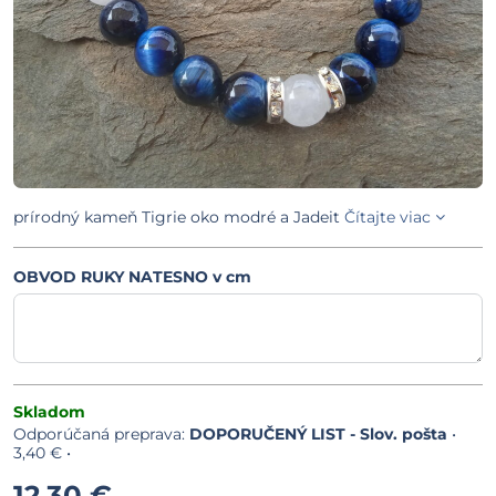
prírodný kameň Tigrie oko modré a Jadeit
Čítajte viac
OBVOD RUKY NATESNO v cm
Skladom
DOPORUČENÝ LIST - Slov. pošta
•
3,40 €
•
12,30 €